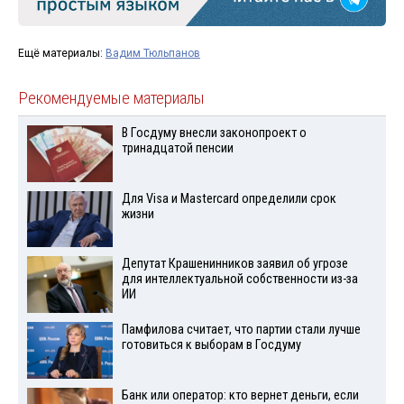
Ещё материалы:
Вадим Тюльпанов
Рекомендуемые материалы
В Госдуму внесли законопроект о
тринадцатой пенсии
Для Visа и Mastercard определили срок
жизни
Депутат Крашенинников заявил об угрозе
для интеллектуальной собственности из-за
ИИ
Памфилова считает, что партии стали лучше
готовиться к выборам в Госдуму
Банк или оператор: кто вернет деньги, если