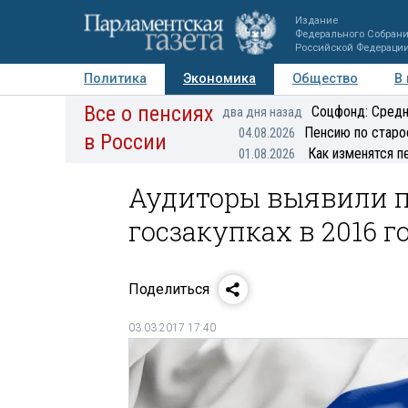
Издание
Федерального Собран
Российской Федераци
Политика
Экономика
Общество
В
Все о пенсиях
Фото
Авторы
Персоны
Мнения
Регионы
Соцфонд: Средн
два дня назад
Пенсию по старо
04.08.2026
в России
Как изменятся п
01.08.2026
Аудиторы выявили п
госзакупках в 2016 г
Поделиться
03.03.2017 17:40