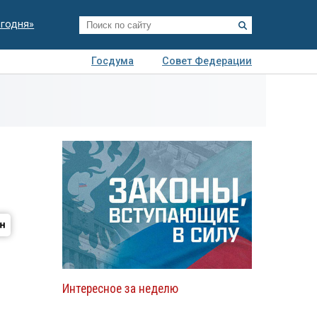
егодня»
Госдума
Совет Федерации
я
Авто
Недвижимость
Технологии
иза
Интересное за неделю