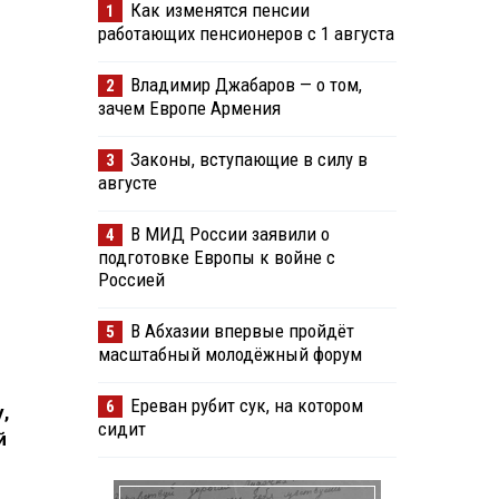
Как изменятся пенсии
1
работающих пенсионеров с 1 августа
Владимир Джабаров — о том,
2
зачем Европе Армения
Законы, вступающие в силу в
3
августе
В МИД России заявили о
4
подготовке Европы к войне с
Россией
В Абхазии впервые пройдёт
5
масштабный молодёжный форум
Ереван рубит сук, на котором
6
,
сидит
й