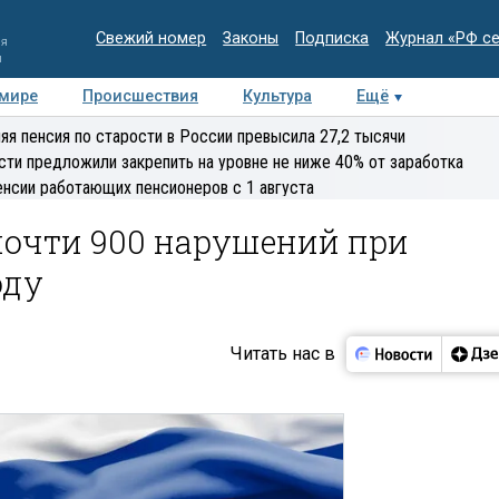
Свежий номер
Законы
Подписка
Журнал «РФ с
ия
и
 мире
Происшествия
Культура
Ещё
Медиацентр
Интервью
Колумнисты
Делова
яя пенсия по старости в России превысила 27,2 тысячи
эксперт
сти предложили закрепить на уровне не ниже 40% от заработка
енсии работающих пенсионеров с 1 августа
очти 900 нарушений при
оду
Читать нас в