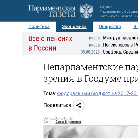
Издание
Федерального Собран
Российской Федераци
Политика
Экономика
Общество
В
Все о пенсиях
Фото
Авторы
Персоны
Мнения
Регионы
Минтруд предлож
вчера
Пенсионеров в Р
вчера
в России
Соцфонд: Средня
05.08.2026
Непарламентские па
зрения в Госдуме п
Тема:
Федеральный бюджет на 2017-20
Поделиться
06.12.2016 17:32
Автор:
Анна Шушкина