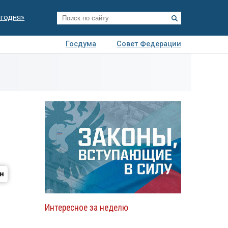
егодня»
Госдума
Совет Федерации
я
Авто
Недвижимость
Технологии
иза
Интересное за неделю