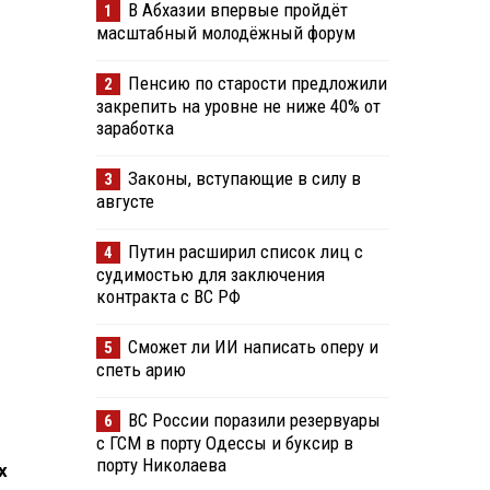
В Абхазии впервые пройдёт
1
масштабный молодёжный форум
Пенсию по старости предложили
2
закрепить на уровне не ниже 40% от
заработка
Законы, вступающие в силу в
3
августе
Путин расширил список лиц с
4
судимостью для заключения
контракта с ВС РФ
Сможет ли ИИ написать оперу и
5
спеть арию
ВС России поразили резервуары
6
с ГСМ в порту Одессы и буксир в
порту Николаева
х