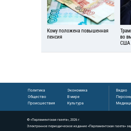
Кому положена повышенная
Трам
пенсия
во в
США
Политика
Экономика
Видео
Общество
В мире
Персон
Происшествия
Культура
Медиац
© «Парламентская газета», 2026 г.
Электронное периодическое издание «Парламентская газета» за