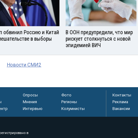
п обвинил Россию и Китай
В ООН предупредили, что мир
мешательстве в выборы
рискует столкнуться с новой
эпидемией ВИЧ
Новости СМИ2
Опросы
Фото
Контакты
ы
Мнения
Регионы
Реклама
ентр
Интервью
Колумнисты
Вакансии
регистрировано в