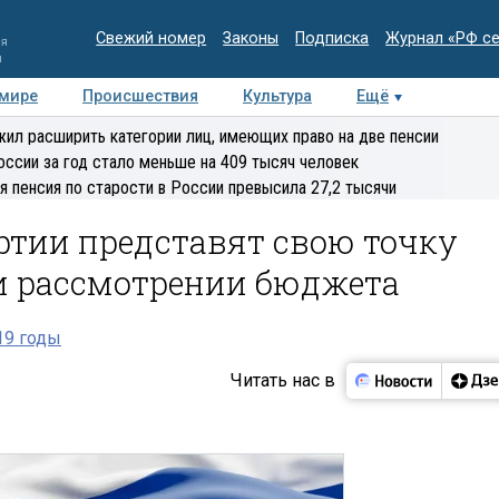
Свежий номер
Законы
Подписка
Журнал «РФ с
ия
и
 мире
Происшествия
Культура
Ещё
Медиацентр
Интервью
Колумнисты
Делова
ил расширить категории лиц, имеющих право на две пенсии
эксперт
оссии за год стало меньше на 409 тысяч человек
я пенсия по старости в России превысила 27,2 тысячи
ртии представят свою точку
ри рассмотрении бюджета
19 годы
Читать нас в