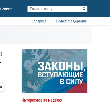
егодня»
Госдума
Совет Федерации
я
Авто
Недвижимость
Технологии
иза
н
—
Интересное за неделю