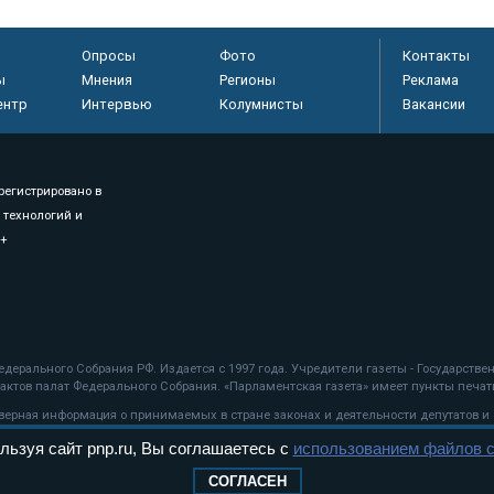
Опросы
Фото
Контакты
ы
Мнения
Регионы
Реклама
ентр
Интервью
Колумнисты
Вакансии
регистрировано в
 технологий и
8+
.
дерального Собрания РФ. Издается с 1997 года. Учредители газеты - Государств
ктов палат Федерального Собрания. «Парламентская газета» имеет пункты печати
оверная информация о принимаемых в стране законах и деятельности депутатов и
льзуя сайт pnp.ru, Вы соглашаетесь с
использованием файлов c
ехнологии
СОГЛАСЕН