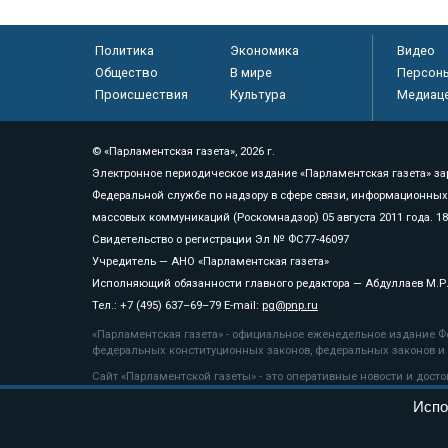
Политика
Экономика
Видео
Общество
В мире
Персон
Происшествия
Культура
Медиац
© «Парламентская газета», 2026 г.
Электронное периодическое издание «Парламентская газета» за
Федеральной службе по надзору в сфере связи, информационных
массовых коммуникаций (Роскомнадзор) 05 августа 2011 года. 1
Свидетельство о регистрации Эл № ФС77-46097
Учредитель — АНО «Парламентская газета»
Исполняющий обязанности главного редактора — Абдуллаев М.Р
Тел.: +7 (495) 637–69–79 E-mail:
pg@pnp.ru
«Парламентская газета» - официальное еженедельное издание Фе
федеральных конституционных законов, федеральных законов и а
Сайт «Парламентской газеты» - это оперативные новости и дост
«Парламентской газеты» активная ссылка на pnp.ru обязательна.
Испо
На информационном ресурсе применяются
рекомендательные т
Положение о защите персональных данных