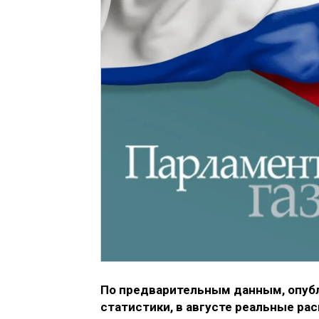
По предварительным данным, опуб
статистики, в августе реальные р