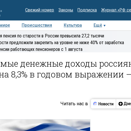
Свежий номер
Законы
Подписка
Журнал «РФ с
ия
и
 мире
Происшествия
Культура
Ещё
Медиацентр
Интервью
Колумнисты
Делова
я пенсия по старости в России превысила 27,2 тысячи
эксперт
ости предложили закрепить на уровне не ниже 40% от заработка
енсии работающих пенсионеров с 1 августа
емые денежные доходы россия
 на 8,3% в годовом выражении 
Читать нас в