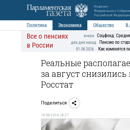
Издание
Федерального Собран
Российской Федераци
Политика
Экономика
Общество
В
Все о пенсиях
Фото
Авторы
Персоны
Мнения
Регионы
Соцфонд: Средня
вчера
Пенсию по стар
два дня назад
в России
Как изменятся п
01.08.2026
Реальные располага
за август снизились
Росстат
Поделиться
19.09.2016 18:27