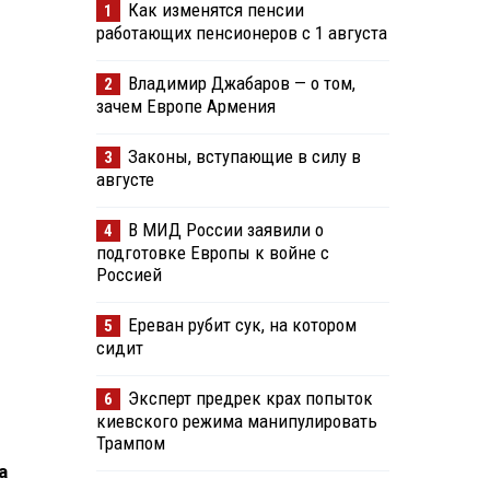
Как изменятся пенсии
1
работающих пенсионеров с 1 августа
Владимир Джабаров — о том,
2
зачем Европе Армения
Законы, вступающие в силу в
3
августе
В МИД России заявили о
4
подготовке Европы к войне с
Россией
Ереван рубит сук, на котором
5
сидит
Эксперт предрек крах попыток
6
киевского режима манипулировать
Трампом
а