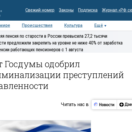
Свежий номер
Законы
Подписка
Журнал «РФ с
ия
и
 мире
Происшествия
Культура
Ещё
Медиацентр
Интервью
Колумнисты
Делова
яя пенсия по старости в России превысила 27,2 тысячи
эксперт
сти предложили закрепить на уровне не ниже 40% от заработка
енсии работающих пенсионеров с 1 августа
 Госдумы одобрил
риминализации преступлений
авленности
Читать нас в