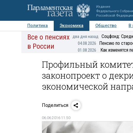
Издание
Федерального Собран
Российской Федераци
Политика
Экономика
Общество
В
Все о пенсиях
Фото
Авторы
Персоны
Мнения
Регионы
Соцфонд: Средн
два дня назад
Пенсию по старо
04.08.2026
в России
Как изменятся п
01.08.2026
Профильный комитет
законопроект о дек
экономической напр
Поделиться
06.06.2016 11:50