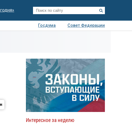
егодня»
Госдума
Совет Федерации
я
Авто
Недвижимость
Технологии
иза
Интересное за неделю