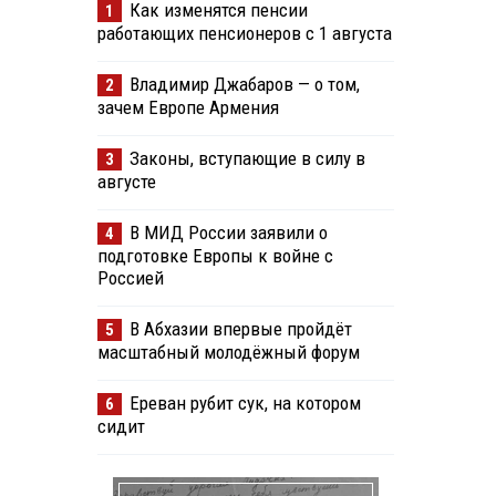
Как изменятся пенсии
1
работающих пенсионеров с 1 августа
Владимир Джабаров — о том,
2
зачем Европе Армения
Законы, вступающие в силу в
3
августе
В МИД России заявили о
4
подготовке Европы к войне с
Россией
В Абхазии впервые пройдёт
5
масштабный молодёжный форум
Ереван рубит сук, на котором
6
сидит