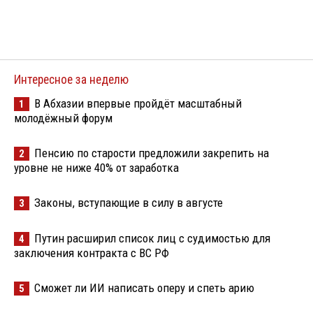
Интересное за неделю
В Абхазии впервые пройдёт масштабный
1
молодёжный форум
Пенсию по старости предложили закрепить на
2
уровне не ниже 40% от заработка
Законы, вступающие в силу в августе
3
Путин расширил список лиц с судимостью для
4
заключения контракта с ВС РФ
Сможет ли ИИ написать оперу и спеть арию
5