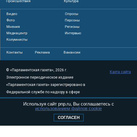
Происшествия
Культура
Видео
Опросы
Фото
Персоны
Мнения
Регионы
Медиацентр
Интервью
Колумнисты
Контакты
Реклама
Вакансии
© «Парламентская газета», 2026 г.
Карта сайта
Электронное периодическое издание
«Парламентская газета» зарегистрировано в
Федеральной службе по надзору в сфере
связи, информационных технологий и
Используя сайт pnp.ru, Вы соглашаетесь с
массовых коммуникаций (Роскомнадзор) 05
использованием файлов cookie
августа 2011 года. 18+
СОГЛАСЕН
Свидетельство о регистрации Эл № ФС77-
46097
Учредитель — АНО «Парламентская газета»