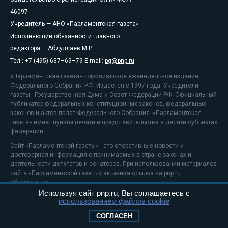
46097
Учредитель — АНО «Парламентская газета»
Исполняющий обязанности главного
редактора — Абдуллаев М.Р.
Тел.: +7 (495) 637–69–79 E-mail:
pg@pnp.ru
«Парламентская газета» - официальное еженедельное издание
Федерального Собрания РФ. Издается с 1997 года. Учредители
газеты - Государственная Дума и Совет Федерации РФ. Официальный
публикатор федеральных конституционных законов, федеральных
законов и актов палат Федерального Собрания. «Парламентская
газета» имеет пункты печати и представительства в десяти субъектах
федерации.
Сайт «Парламентской газеты» - это оперативные новости и
достоверная информация о принимаемых в стране законах и
деятельности депутатов и сенаторов. При использовании материалов
сайта «Парламентской газеты» активная ссылка на pnp.ru
обязательна.
Используя сайт pnp.ru, Вы соглашаетесь с
На информационном ресурсе применяются
рекомендательные
использованием файлов cookie
технологии
Положение о защите персональных данных
СОГЛАСЕН