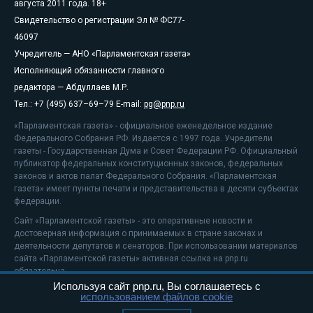
августа 2011 года. 18+
Свидетельство о регистрации Эл № ФС77-
46097
Учредитель — АНО «Парламентская газета»
Исполняющий обязанности главного
редактора — Абдуллаев М.Р.
Тел.: +7 (495) 637–69–79 E-mail:
pg@pnp.ru
«Парламентская газета» - официальное еженедельное издание
Федерального Собрания РФ. Издается с 1997 года. Учредители
газеты - Государственная Дума и Совет Федерации РФ. Официальный
публикатор федеральных конституционных законов, федеральных
законов и актов палат Федерального Собрания. «Парламентская
газета» имеет пункты печати и представительства в десяти субъектах
федерации.
Сайт «Парламентской газеты» - это оперативные новости и
достоверная информация о принимаемых в стране законах и
деятельности депутатов и сенаторов. При использовании материалов
сайта «Парламентской газеты» активная ссылка на pnp.ru
обязательна.
Используя сайт pnp.ru, Вы соглашаетесь с
На информационном ресурсе применяются
рекомендательные
использованием файлов cookie
технологии