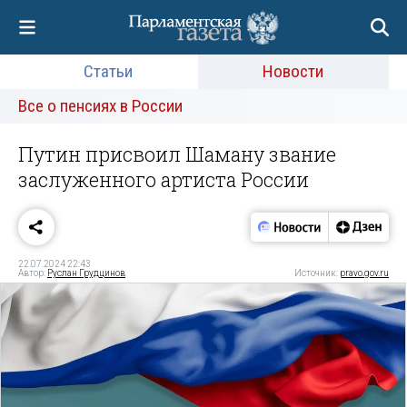
Статьи
Новости
Все о пенсиях в России
Путин присвоил Шаману звание
заслуженного артиста России
22.07.2024 22:43
Автор:
Руслан Грудцинов
Источник:
pravo.gov.ru