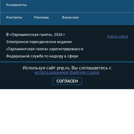
Колумнисты
Контакты
Реклама
Вакансии
© «Парламентская газета», 2026 г.
Карта сайта
Электронное периодическое издание
«Парламентская газета» зарегистрировано в
Федеральной службе по надзору в сфере
связи, информационных технологий и
Используя сайт pnp.ru, Вы соглашаетесь с
массовых коммуникаций (Роскомнадзор) 05
использованием файлов cookie
августа 2011 года. 18+
СОГЛАСЕН
Свидетельство о регистрации Эл № ФС77-
46097
Учредитель — АНО «Парламентская газета»
Исполняющий обязанности главного
редактора — Абдуллаев М.Р.
Тел.: +7 (495) 637–69–79 E-mail:
pg@pnp.ru
«Парламентская газета» - официальное еженедельное издание