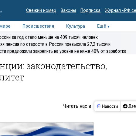
Свежий номер
Законы
Подписка
Журнал «РФ с
ия
и
 мире
Происшествия
Культура
Ещё
Медиацентр
Интервью
Колумнисты
Делова
оссии за год стало меньше на 409 тысяч человек
эксперт
яя пенсия по старости в России превысила 27,2 тысячи
сти предложили закрепить на уровне не ниже 40% от заработка
нции: законодательство,
литет
Читать нас в