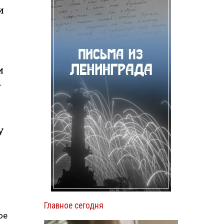
и
и
ы
у
Главное сегодня
ое