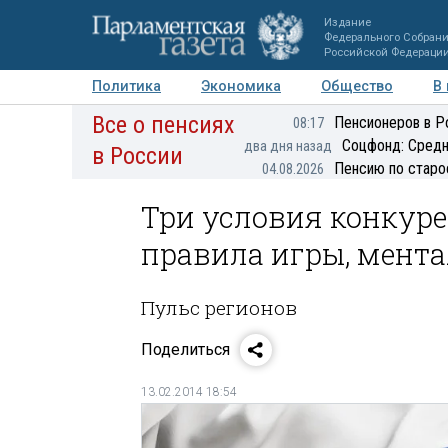
Издание
Федерального Собран
Российской Федераци
Политика
Экономика
Общество
В
Все о пенсиях
Фото
Авторы
Персоны
Мнения
Регионы
Пенсионеров в Р
08:17
Соцфонд: Средн
два дня назад
в России
Пенсию по старо
04.08.2026
Три условия конкуре
правила игры, мента
Пульс регионов
Поделиться
13.02.2014 18:54