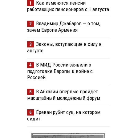
Как изменятся пенсии
1
работающих пенсионеров с 1 августа
Владимир Джабаров — о том,
2
зачем Европе Армения
Законы, вступающие в силу в
3
августе
В МИД России заявили о
4
подготовке Европы к войне с
Россией
В Абхазии впервые пройдёт
5
масштабный молодёжный форум
Ереван рубит сук, на котором
6
сидит