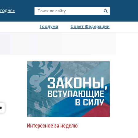
егодня»
Госдума
Совет Федерации
я
Авто
Недвижимость
Технологии
иза
Интересное за неделю