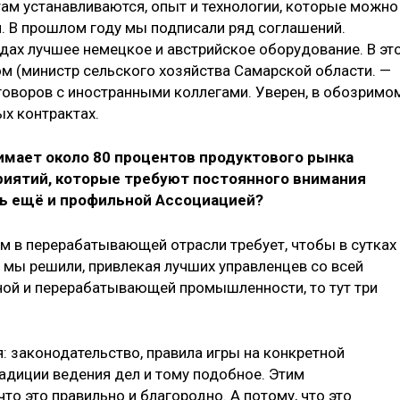
там устанавливаются, опыт и технологии, которые можно
. В прошлом году мы подписали ряд соглашений.
одах лучшее немецкое и австрийское оборудование. В эт
ом (министр сельского хозяйства Самарской области. —
еговоров с иностранными коллегами. Уверен, в обозримо
х контрактах.
имает около 80 процентов продуктового рынка
приятий, которые требуют постоянного внимания
сь ещё и профильной Ассоциацией?
ом в перерабатывающей отрасли требует, чтобы в сутках
 мы решили, привлекая лучших управленцев со всей
ной и перерабатывающей промышленности, то тут три
: законодательство, правила игры на конкретной
традиции ведения дел и тому подобное. Этим
что это правильно и благородно. А потому, что это