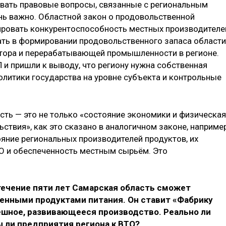
вать правовые вопросы, связанные с региональным
нь важно. Областной закон о продовольственной
ировать конкурентоспособность местных производителе
вать в формировании продовольственного запаса области
ктора и перерабатывающей промышленности в регионе.
и пришли к выводу, что региону нужна собственная
литики государства на уровне субъекта и контрольные
сть — это не только «состояние экономики и физическая
твия», как это сказано в аналогичном законе, например
ояние региональных производителей продуктов, их
О и обеспеченность местным сырьём. Это
 течение пяти лет Самарская область сможет
енными продуктами питания. Он ставит «Фабрику
ешное, развивающееся производство. Реально ли
 ли предприятия региона к ВТО?