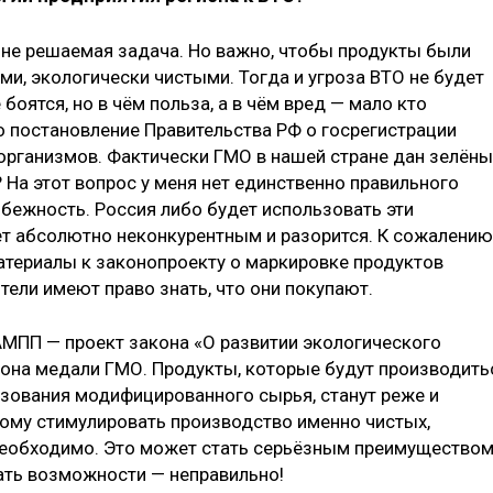
не решаемая задача. Но важно, чтобы продукты были
ми, экологически чистыми. Тогда и угроза ВТО не будет
 боятся, но в чём польза, а в чём вред — мало кто
о постановление Правительства РФ о госрегистрации
рганизмов. Фактически ГМО в нашей стране дан зелён
 На этот вопрос у меня нет единственно правильного
избежность. Россия либо будет использовать эти
ет абсолютно неконкурентным и разорится. К сожалению
материалы к законопроекту о маркировке продуктов
ели имеют право знать, что они покупают.
МПП — проект закона «О развитии экологического
орона медали ГМО. Продукты, которые будут производить
ьзования модифицированного сырья, станут реже и
тому стимулировать производство именно чистых,
необходимо. Это может стать серьёзным преимущество
ать возможности — неправильно!