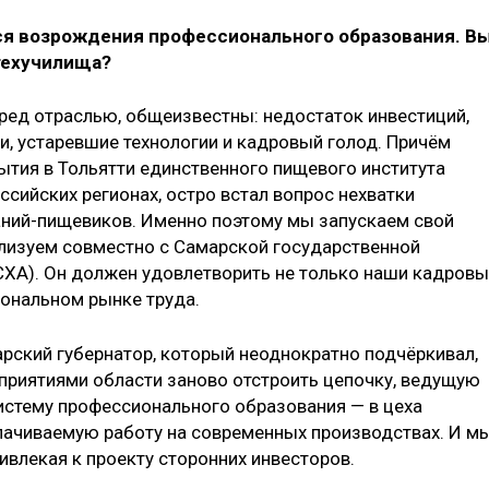
тся возрождения профессионального образования. В
техучилища?
еред отраслью, общеизвестны: недостаток инвестиций,
, устаревшие технологии и кадровый голод. Причём
ытия в Тольятти единственного пищевого института
оссийских регионах, остро встал вопрос нехватки
ний-пищевиков. Именно поэтому мы запускаем свой
лизуем совместно с Самарской государственной
СХА). Он должен удовлетворить не только наши кадров
иональном рынке труда.
рский губернатор, который неоднократно подчёркивал,
дприятиями области заново отстроить цепочку, ведущую
истему профессионального образования — в цеха
лачиваемую работу на современных производствах. И м
ривлекая к проекту сторонних инвесторов.