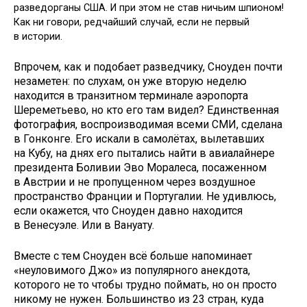
разведорганы США. И при этом не став ничьим шпионом!
Как ни говори, редчайший случай, если не первый
в истории.
Впрочем, как и подобает разведчику, Сноуден почти
незаметен: по слухам, он уже вторую неделю
находится в транзитном терминале аэропорта
Шереметьево, но кто его там видел? Единственная
фотография, воспроизводимая всеми СМИ, сделана
в Гонконге. Его искали в самолётах, вылетавших
на Кубу, на днях его пытались найти в авиалайнере
президента Боливии Эво Моралеса, посаженном
в Австрии и не пропущенном через воздушное
пространство Франции и Португалии. Не удивлюсь,
если окажется, что Сноуден давно находится
в Венесуэле. Или в Вануату.
Вместе с тем Сноуден всё больше напоминает
«неуловимого Джо» из популярного анекдота,
которого не то чтобы трудно поймать, но он просто
никому не нужен. Большинство из 23 стран, куда