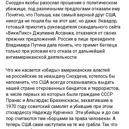
Сноуден якобы разослал прошения о политическом
убежище, под различными предлогами отказали ему.
Понятно, что Польша, как самый верный друг США,
никогда не пошла бы на этот шаг, но даже Эквадор,
готовый приютить руководителя скандального сайта
«ВикиЛикс» Джулиана Ассанжа, отказался от своих
прежних предложений. Россия в лице президента
Владимира Путина дала понять, что примет беглеца
только при условии его отказа от дальнейшей
антиамериканской деятельности.
Что же касается «обиды» американских властей
на российские за невыдачу Сноудена, хотелось бы
напомнить, что США всегда отказывались выдать
нашей стране откровенных бандитов и террористов,
в числе первых из которых были граждане СССР
Пранас и Альгирдас Бразинскасы, захватившие в
1970 году советский самолёт и убившие при этом
стюардессу Надежду Курченко. Эти убийцы и до сих
пор считаются там «борцами за права человека». А
теперь США сами наступили на те же грабли. Так что