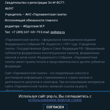
Свидетельство о регистрации Эл № ФС77-
46097
Учредитель — АНО «Парламентская газета»
Исполняющий обязанности главного
редактора — Абдуллаев М.Р.
Тел.: +7 (495) 637–69–79 E-mail:
pg@pnp.ru
«Парламентская газета» - официальное еженедельное издание
Федерального Собрания РФ. Издается с 1997 года. Учредители
газеты - Государственная Дума и Совет Федерации РФ. Официальный
публикатор федеральных конституционных законов, федеральных
законов и актов палат Федерального Собрания. «Парламентская
газета» имеет пункты печати и представительства в десяти субъектах
федерации.
Сайт «Парламентской газеты» - это оперативные новости и
достоверная информация о принимаемых в стране законах и
деятельности депутатов и сенаторов. При использовании материалов
сайта «Парламентской газеты» активная ссылка на pnp.ru
обязательна.
Используя сайт pnp.ru, Вы соглашаетесь с
На информационном ресурсе применяются
рекомендательные
использованием файлов cookie
технологии
Положение о защите персональных данных
СОГЛАСЕН