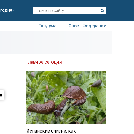
егодня»
Госдума
Совет Федерации
я
Авто
Недвижимость
Технологии
иза
Главное сегодня
Испанские слизни: как