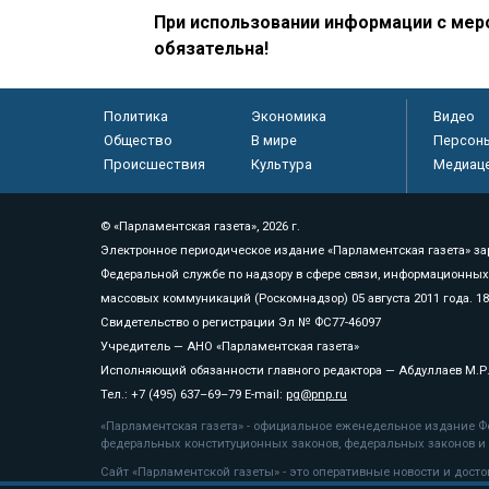
При использовании информации с меро
обязательна!
Политика
Экономика
Видео
Общество
В мире
Персон
Происшествия
Культура
Медиац
© «Парламентская газета», 2026 г.
Электронное периодическое издание «Парламентская газета» за
Федеральной службе по надзору в сфере связи, информационных
массовых коммуникаций (Роскомнадзор) 05 августа 2011 года. 1
Свидетельство о регистрации Эл № ФС77-46097
Учредитель — АНО «Парламентская газета»
Исполняющий обязанности главного редактора — Абдуллаев М.Р
Тел.: +7 (495) 637–69–79 E-mail:
pg@pnp.ru
«Парламентская газета» - официальное еженедельное издание Фе
федеральных конституционных законов, федеральных законов и а
Сайт «Парламентской газеты» - это оперативные новости и дост