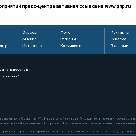
приятий пресс-центра активная ссылка на www.pnp.ru
Опросы
Фото
Контакты
ы
Мнения
Регионы
Реклама
ентр
Интервью
Колумнисты
Вакансии
регистрировано в
 технологий и
8+
.
дерального Собрания РФ. Издается с 1997 года. Учредители газеты - Государств
ктов палат Федерального Собрания. «Парламентская газета» имеет пункты печати
оверная информация о принимаемых в стране законах и деятельности депутатов и