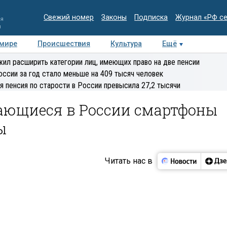
Свежий номер
Законы
Подписка
Журнал «РФ с
ия
и
 мире
Происшествия
Культура
Ещё
Медиацентр
Интервью
Колумнисты
Делова
ил расширить категории лиц, имеющих право на две пенсии
эксперт
оссии за год стало меньше на 409 тысяч человек
я пенсия по старости в России превысила 27,2 тысячи
ающиеся в России смартфоны
ы
Читать нас в