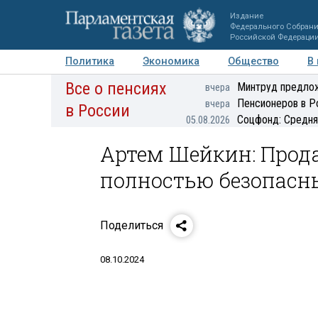
Издание
Федерального Собран
Российской Федераци
Политика
Экономика
Общество
В
Все о пенсиях
Фото
Авторы
Персоны
Мнения
Регионы
Минтруд предлож
вчера
Пенсионеров в Р
вчера
в России
Соцфонд: Средня
05.08.2026
Артем Шейкин: Прод
полностью безопасн
Поделиться
08.10.2024