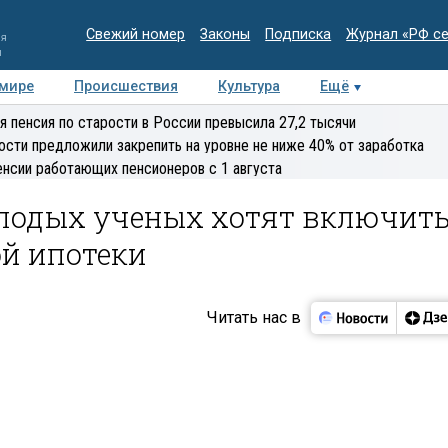
Свежий номер
Законы
Подписка
Журнал «РФ с
ия
и
 мире
Происшествия
Культура
Ещё
Медиацентр
Интервью
Колумнисты
Делова
я пенсия по старости в России превысила 27,2 тысячи
эксперт
ости предложили закрепить на уровне не ниже 40% от заработка
енсии работающих пенсионеров с 1 августа
лодых ученых хотят включит
ой ипотеки
Читать нас в