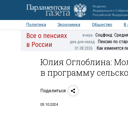
Издание
Федерального Собран
Российской Федераци
Политика
Экономика
Общество
В
Все о пенсиях
Фото
Авторы
Персоны
Мнения
Регионы
Соцфонд: Средня
вчера
Пенсию по стар
два дня назад
в России
Как изменятся п
01.08.2026
Юлия Оглоблина: Мо
в программу сельск
Поделиться
03.10.2024