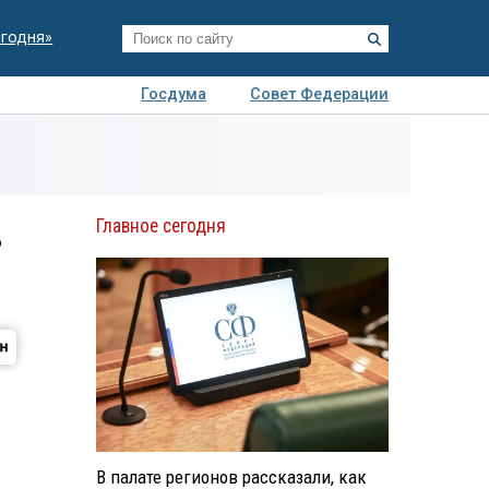
егодня»
Госдума
Совет Федерации
я
Авто
Недвижимость
Технологии
иза
Главное сегодня
ь
В палате регионов рассказали, как