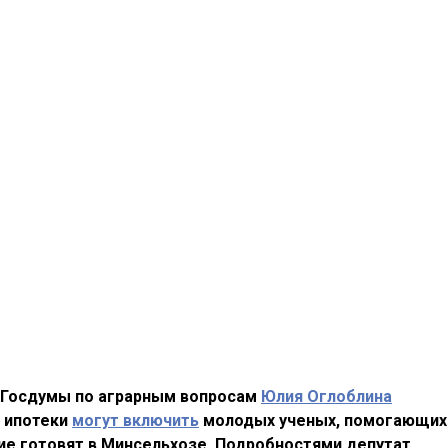
 Госдумы по аграрным вопросам
Юлия Оглоблина
й ипотеки
могут включить
молодых ученых, помогающих
е готовят в Минсельхозе. Подробностями депутат