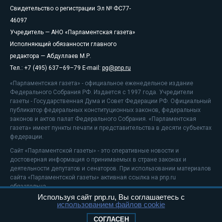
Свидетельство о регистрации Эл № ФС77-
46097
Учредитель — АНО «Парламентская газета»
Исполняющий обязанности главного
редактора — Абдуллаев М.Р.
Тел.: +7 (495) 637–69–79 E-mail:
pg@pnp.ru
«Парламентская газета» - официальное еженедельное издание
Федерального Собрания РФ. Издается с 1997 года. Учредители
газеты - Государственная Дума и Совет Федерации РФ. Официальный
публикатор федеральных конституционных законов, федеральных
законов и актов палат Федерального Собрания. «Парламентская
газета» имеет пункты печати и представительства в десяти субъектах
федерации.
Сайт «Парламентской газеты» - это оперативные новости и
достоверная информация о принимаемых в стране законах и
деятельности депутатов и сенаторов. При использовании материалов
сайта «Парламентской газеты» активная ссылка на pnp.ru
обязательна.
Используя сайт pnp.ru, Вы соглашаетесь с
На информационном ресурсе применяются
рекомендательные
использованием файлов cookie
технологии
Положение о защите персональных данных
СОГЛАСЕН