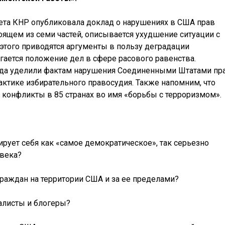
вета КНР опубликовала доклад о нарушениях в США прав
тоящем из семи частей, описывается ухудшение ситуации с
этого приводятся аргументы в пользу деградации
гается положение дел в сфере расового равенства.
ада уделили фактам нарушения Соединенными Штатами пр
ктике избирательного правосудия. Также напомним, что
и конфликты в 85 странах во имя «борьбы с терроризмом».
ирует себя как «самое демократическое», так серьезно
овека?
раждан на территории США и за ее пределами?
алисты и блогеры?