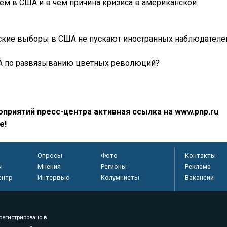
ием в США и в чем причина кризиса в американской
тские выборы в США не пускают иностранных наблюдателе
ША по развязыванию цветных революций?
приятий пресс-центра активная ссылка на www.pnp.ru
е!
Опросы
Фото
Контакты
ы
Мнения
Регионы
Реклама
ентр
Интервью
Колумнисты
Вакансии
регистрировано в