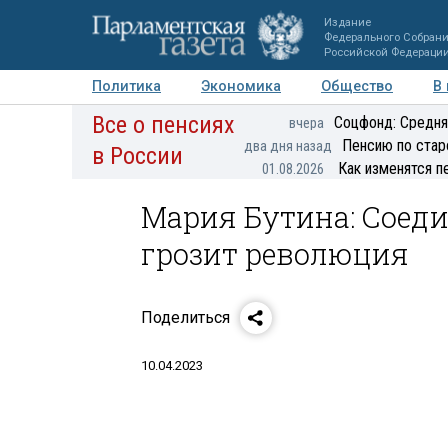
Издание
Федерального Собран
Российской Федераци
Политика
Экономика
Общество
В
Все о пенсиях
Фото
Авторы
Персоны
Мнения
Регионы
Соцфонд: Средня
вчера
Пенсию по стар
два дня назад
в России
Как изменятся п
01.08.2026
Мария Бутина: Сое
грозит революция
Поделиться
10.04.2023