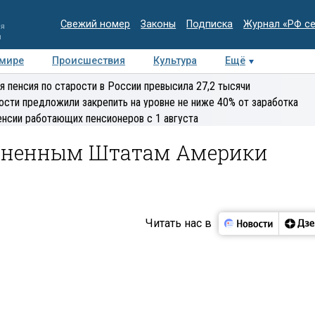
Свежий номер
Законы
Подписка
Журнал «РФ с
ия
и
 мире
Происшествия
Культура
Ещё
Медиацентр
Интервью
Колумнисты
Делова
я пенсия по старости в России превысила 27,2 тысячи
эксперт
ости предложили закрепить на уровне не ниже 40% от заработка
енсии работающих пенсионеров с 1 августа
диненным Штатам Америки
Читать нас в