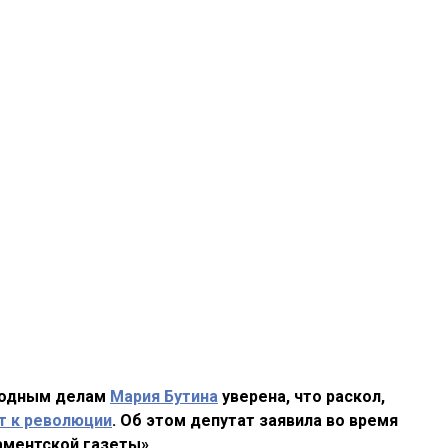
родным делам
Мария Бутина
уверена, что раскол,
т к революции
. Об этом депутат заявила во время
аментской газеты».