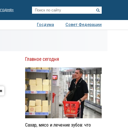
егодня»
Госдума
Совет Федерации
я
Авто
Недвижимость
Технологии
иза
Главное сегодня
Сахар, мясо и лечение зубов: что