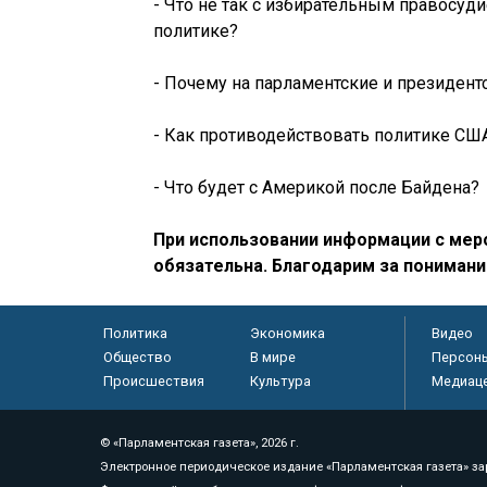
- Что не так с избирательным правосуд
политике?
- Почему на парламентские и президен
- Как противодействовать политике С
- Что будет с Америкой после Байдена?
При использовании информации с меро
обязательна. Благодарим за понимани
Политика
Экономика
Видео
Общество
В мире
Персон
Происшествия
Культура
Медиац
© «Парламентская газета», 2026 г.
Электронное периодическое издание «Парламентская газета» за