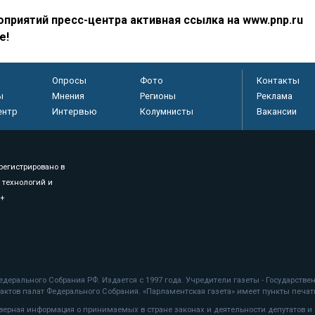
приятий пресс-центра активная ссылка на www.pnp.ru
е!
Опросы
Фото
Контакты
ы
Мнения
Регионы
Реклама
ентр
Интервью
Колумнисты
Вакансии
регистрировано в
 технологий и
8+
.
дерального Собрания РФ. Издается с 1997 года. Учредители газеты - Государств
ктов палат Федерального Собрания. «Парламентская газета» имеет пункты печати
оверная информация о принимаемых в стране законах и деятельности депутатов и