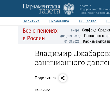
Издание
Федерального Собран
Российской Федераци
Политика
Экономика
Общество
В
Все о пенсиях
Фото
Авторы
Персоны
Мнения
Регионы
Соцфонд: Средня
вчера
Пенсию по стар
два дня назад
в России
Как изменятся п
01.08.2026
Владимир Джабаров: 
санкционного давле
Поделиться
16.12.2022