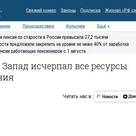
Свежий номер
Законы
Подписка
Журнал «РФ с
ия
и
 мире
Происшествия
Культура
Ещё
Медиацентр
Интервью
Колумнисты
Делова
я пенсия по старости в России превысила 27,2 тысячи
эксперт
ости предложили закрепить на уровне не ниже 40% от заработка
енсии работающих пенсионеров с 1 августа
Запад исчерпал все ресурсы
ния
Читать нас в