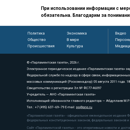
При использовании информации с меро
обязательна. Благодарим за понимани
Политика
Экономика
Видео
Общество
В мире
Персон
Происшествия
Культура
Медиац
© «Парламентская газета», 2026 г.
Электронное периодическое издание «Парламентская газета» за
Федеральной службе по надзору в сфере связи, информационных
массовых коммуникаций (Роскомнадзор) 05 августа 2011 года. 1
Свидетельство о регистрации Эл № ФС77-46097
Учредитель — АНО «Парламентская газета»
Исполняющий обязанности главного редактора — Абдуллаев М.Р
Тел.: +7 (495) 637–69–79 E-mail:
pg@pnp.ru
«Парламентская газета» - официальное еженедельное издание Фе
федеральных конституционных законов, федеральных законов и а
Сайт «Парламентской газеты» - это оперативные новости и дост