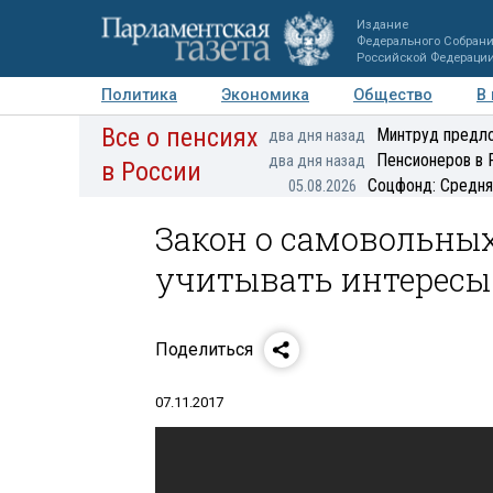
Издание
Федерального Собран
Российской Федераци
Политика
Экономика
Общество
В
Все о пенсиях
Фото
Авторы
Персоны
Мнения
Регионы
Минтруд предло
два дня назад
Пенсионеров в 
два дня назад
в России
Соцфонд: Средня
05.08.2026
Закон о самовольны
учитывать интересы
Поделиться
07.11.2017