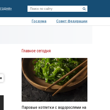
егодня»
Госдума
Совет Федерации
я
Авто
Недвижимость
Технологии
иза
Главное сегодня
Паровые котлетки с водорослями на