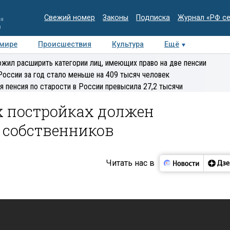
Свежий номер
Законы
Подписка
Журнал «РФ с
ия
и
 мире
Происшествия
Культура
Ещё
Медиацентр
Интервью
Колумнисты
Делова
жил расширить категории лиц, имеющих право на две пенсии
эксперт
России за год стало меньше на 409 тысяч человек
я пенсия по старости в России превысила 27,2 тысячи
х постройках должен
 собственников
Читать нас в