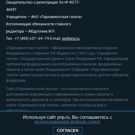
Свидетельство о регистрации Эл № ФС77-
46097
Учредитель — АНО «Парламентская газета»
Исполняющий обязанности главного
редактора — Абдуллаев М.Р.
Тел.: +7 (495) 637–69–79 E-mail:
pg@pnp.ru
«Парламентская газета» - официальное еженедельное издание
Федерального Собрания РФ. Издается с 1997 года. Учредители
газеты - Государственная Дума и Совет Федерации РФ. Официальный
публикатор федеральных конституционных законов, федеральных
законов и актов палат Федерального Собрания. «Парламентская
газета» имеет пункты печати и представительства в десяти субъектах
федерации.
Сайт «Парламентской газеты» - это оперативные новости и
достоверная информация о принимаемых в стране законах и
деятельности депутатов и сенаторов. При использовании материалов
сайта «Парламентской газеты» активная ссылка на pnp.ru
обязательна.
Используя сайт pnp.ru, Вы соглашаетесь с
На информационном ресурсе применяются
рекомендательные
использованием файлов cookie
технологии
Положение о защите персональных данных
СОГЛАСЕН