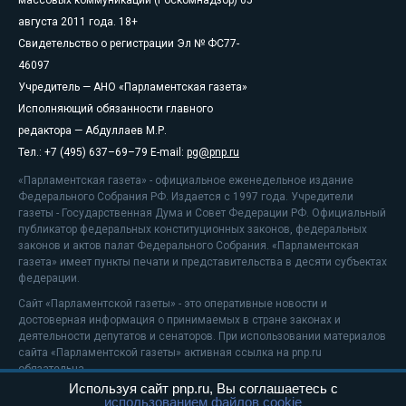
массовых коммуникаций (Роскомнадзор) 05
августа 2011 года. 18+
Свидетельство о регистрации Эл № ФС77-
46097
Учредитель — АНО «Парламентская газета»
Исполняющий обязанности главного
редактора — Абдуллаев М.Р.
Тел.: +7 (495) 637–69–79 E-mail:
pg@pnp.ru
«Парламентская газета» - официальное еженедельное издание
Федерального Собрания РФ. Издается с 1997 года. Учредители
газеты - Государственная Дума и Совет Федерации РФ. Официальный
публикатор федеральных конституционных законов, федеральных
законов и актов палат Федерального Собрания. «Парламентская
газета» имеет пункты печати и представительства в десяти субъектах
федерации.
Сайт «Парламентской газеты» - это оперативные новости и
достоверная информация о принимаемых в стране законах и
деятельности депутатов и сенаторов. При использовании материалов
сайта «Парламентской газеты» активная ссылка на pnp.ru
обязательна.
Используя сайт pnp.ru, Вы соглашаетесь с
На информационном ресурсе применяются
рекомендательные
использованием файлов cookie