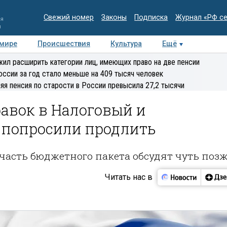
Свежий номер
Законы
Подписка
Журнал «РФ с
ия
и
 мире
Происшествия
Культура
Ещё
Медиацентр
Интервью
Колумнисты
Делова
ил расширить категории лиц, имеющих право на две пенсии
эксперт
оссии за год стало меньше на 409 тысяч человек
яя пенсия по старости в России превысила 27,2 тысячи
авок в Налоговый и
 попросили продлить
часть бюджетного пакета обсудят чуть поз
Читать нас в