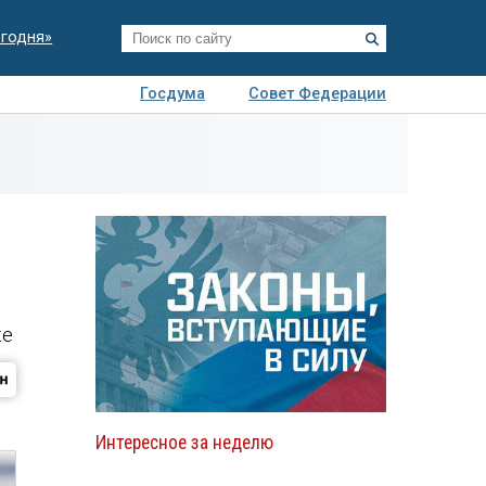
егодня»
Госдума
Совет Федерации
я
Авто
Недвижимость
Технологии
иза
же
Интересное за неделю