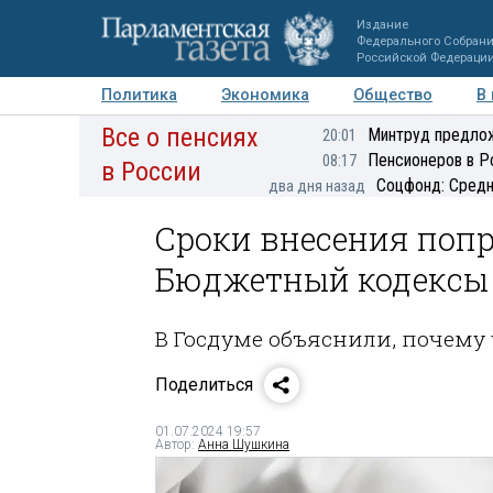
Издание
Федерального Собран
Российской Федераци
Политика
Экономика
Общество
В
Все о пенсиях
Фото
Авторы
Персоны
Мнения
Регионы
Минтруд предлож
20:01
Пенсионеров в Р
08:17
в России
Соцфонд: Средн
два дня назад
Сроки внесения попр
Бюджетный кодексы
В Госдуме объяснили, почему 
Поделиться
01.07.2024 19:57
Автор:
Анна Шушкина