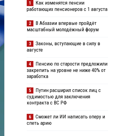
Как изменятся пенсии
1
работающих пенсионеров с 1 августа
В Абхазии впервые пройдёт
2
масштабный молодёжный форум
Законы, вступающие в силу в
3
августе
Пенсию по старости предложили
4
закрепить на уровне не ниже 40% от
заработка
Путин расширил список лиц с
5
судимостью для заключения
контракта с ВС РФ
Сможет ли ИИ написать оперу и
6
спеть арию