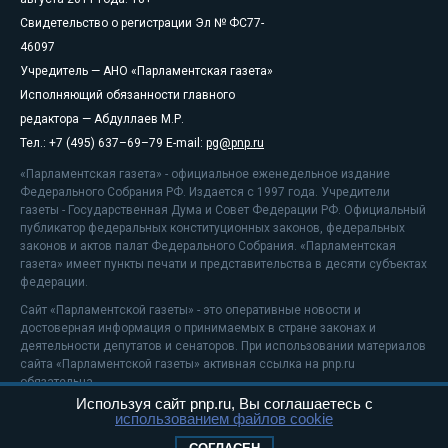
Свидетельство о регистрации Эл № ФС77-
46097
Учредитель — АНО «Парламентская газета»
Исполняющий обязанности главного
редактора — Абдуллаев М.Р.
Тел.: +7 (495) 637–69–79 E-mail:
pg@pnp.ru
«Парламентская газета» - официальное еженедельное издание
Федерального Собрания РФ. Издается с 1997 года. Учредители
газеты - Государственная Дума и Совет Федерации РФ. Официальный
публикатор федеральных конституционных законов, федеральных
законов и актов палат Федерального Собрания. «Парламентская
газета» имеет пункты печати и представительства в десяти субъектах
федерации.
Сайт «Парламентской газеты» - это оперативные новости и
достоверная информация о принимаемых в стране законах и
деятельности депутатов и сенаторов. При использовании материалов
сайта «Парламентской газеты» активная ссылка на pnp.ru
обязательна.
Используя сайт pnp.ru, Вы соглашаетесь с
На информационном ресурсе применяются
рекомендательные
использованием файлов cookie
технологии
Положение о защите персональных данных