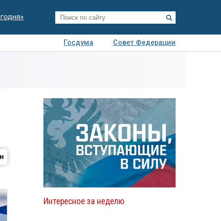
егодня»
Госдума
Совет Федерации
я
Авто
Недвижимость
Технологии
иза
Интересное за неделю