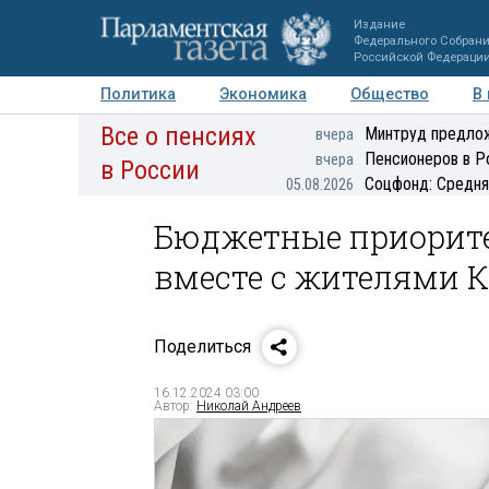
Издание
Федерального Собран
Российской Федераци
Политика
Экономика
Общество
В
Все о пенсиях
Фото
Авторы
Персоны
Мнения
Регионы
Минтруд предлож
вчера
Пенсионеров в Р
вчера
в России
Соцфонд: Средня
05.08.2026
Бюджетные приорите
вместе с жителями К
Поделиться
16.12.2024 03:00
Автор:
Николай Андреев