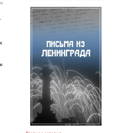
ов
.
и.
н