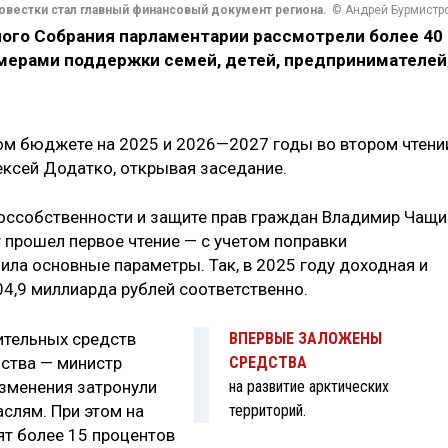
вестки стал главный финансовый документ региона.
© Андрей Бурмистр
ного Собрания парламентарии рассмотрели более 40
 мерами поддержки семей, детей, предпринимателей
ом бюджете на 2025 и 2026—2027 годы во втором чтени
ексей Додатко, открывая заседание.
оссобственности и защите прав граждан Владимир Чащи
 прошел первое чтение — с учетом поправки
чила основные параметры. Так, в 2025 году доходная и
04,9 миллиарда рублей соответственно.
ительных средств
ВПЕРВЫЕ ЗАЛОЖЕНЫ
ства — министр
СРЕДСТВА
изменения затронули
на развитие арктических
слям. При этом на
территорий.
т более 15 процентов