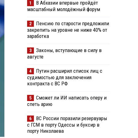
В Абхазии впервые пройдёт
1
масштабный молодёжный форум
Пенсию по старости предложили
2
закрепить на уровне не ниже 40% от
заработка
Законы, вступающие в силу в
3
августе
Путин расширил список лиц с
4
судимостью для заключения
контракта с ВС РФ
Сможет ли ИИ написать оперу и
5
спеть арию
ВС России поразили резервуары
6
с ГСМ в порту Одессы и буксир в
порту Николаева