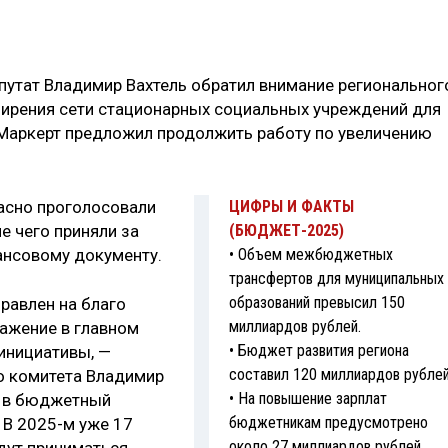
утат Владимир Вахтель обратил внимание региональног
ширения сети стационарных социальных учреждений для
Маркерт предложил продолжить работу по увеличению
асно проголосовали
ЦИФРЫ И ФАКТЫ
е чего приняли за
(БЮДЖЕТ­-2025)
ансовому документу.
• Объем межбюджетных
трансфертов для муниципальных
образований превысил 150
равлен на благо
миллиардов руб­лей.
ражение в главном
• Бюджет развития региона
инициативы, —
составил 120 миллиардов руб­лей
о комитета Владимир
• На повышение зарплат
я в бюджетный
бюджетникам предусмотрено
 В 2025-м уже 17
около 27 миллиардов рублей.