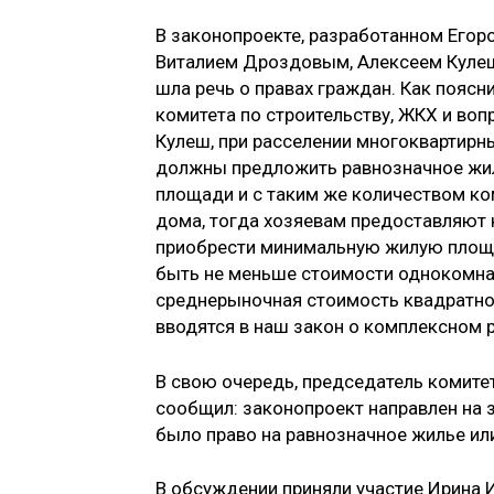
В законопроекте, разработанном Егор
Виталием Дроздовым, Алексеем Кулеш
шла речь о правах граждан. Как поясн
комитета по строительству, ЖКХ и воп
Кулеш, при расселении многоквартир
должны предложить равнозначное жил
площади и с таким же количеством ком
дома, тогда хозяевам предоставляют 
приобрести минимальную жилую площа
быть не меньше стоимости однокомнат
среднерыночная стоимость квадратног
вводятся в наш закон о комплексном р
В свою очередь, председатель комите
сообщил: законопроект направлен на з
было право на равнозначное жилье и
В обсуждении приняли участие Ирина И