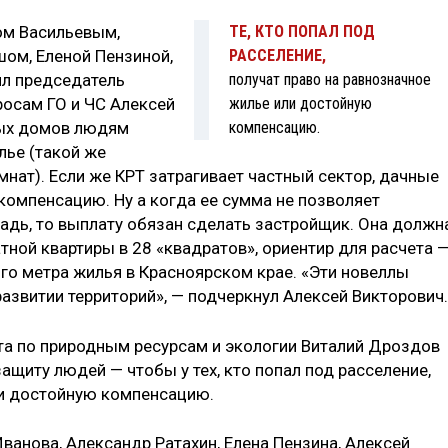
ом Васильевым,
ТЕ, КТО ПОПАЛ ПОД
ом, Еленой Пензиной,
РАССЕЛЕНИЕ,
ил председатель
получат право на равнозначное
росам ГО и ЧС Алексей
жилье или достойную
ных домов людям
компенсацию.
ье (такой же
нат). Если же КРТ затрагивает частный сектор, дачные
компенсацию. Ну а когда ее сумма не позволяет
дь, то выплату обязан сделать застройщик. Она должн
ной квартиры в 28 «квадратов», ориентир для расчета 
о метра жилья в Красноярском крае. «Эти новеллы
азвитии территорий», — подчеркнул Алексей Викторович.
та по природным ресурсам и экологии Виталий Дроздов
ащиту людей — чтобы у тех, кто попал под расселение,
ли достойную компенсацию.
ванова, Александр Ратахин, Елена Пензина, Алексей