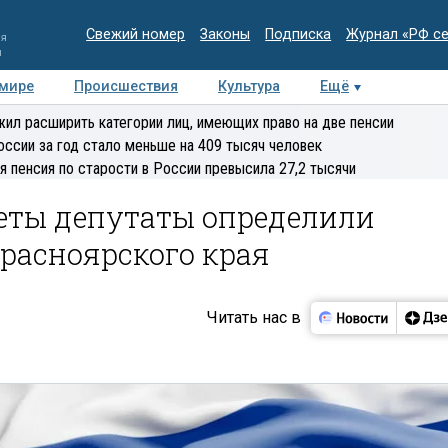
Свежий номер
Законы
Подписка
Журнал «РФ с
ия
и
 мире
Происшествия
Культура
Ещё
Медиацентр
Интервью
Колумнисты
Делова
ил расширить категории лиц, имеющих право на две пенсии
эксперт
оссии за год стало меньше на 409 тысяч человек
я пенсия по старости в России превысила 27,2 тысячи
ты депутаты определили
расноярского края
Читать нас в