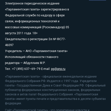
Электронное периодическое издание
«Парламентская газета» зарегистрировано в
Федеральной службе по надзору в сфере
связи, информационных технологий и
массовых коммуникаций (Роскомнадзор) 05
августа 2011 года. 18+
Свидетельство о регистрации Эл № ФС77-
46097
Учредитель — АНО «Парламентская газета»
Исполняющий обязанности главного
редактора — Абдуллаев М.Р.
Тел.: +7 (495) 637–69–79 E-mail:
pg@pnp.ru
«Парламентская газета» - официальное еженедельное издание
Федерального Собрания РФ. Издается с 1997 года. Учредители
газеты - Государственная Дума и Совет Федерации РФ. Официальный
публикатор федеральных конституционных законов, федеральных
законов и актов палат Федерального Собрания. «Парламентская
газета» имеет пункты печати и представительства в десяти субъектах
федерации.
Сайт «Парламентской газеты» - это оперативные новости и