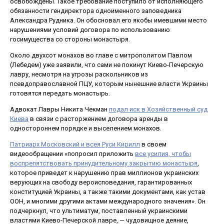
освобождены. Такое требование поступило от исполняющего
обязанности гендиректора одноименного заповедника
Александра Рудника. Он обосновал его якобы имевшими место
нарушениями условий договора по использованию
госимущества со стороны монастыря.
Около двухсот монахов во главе с митрополитом Павлом
(Лебедем) уже заявили, что сами не покинут Киево-Печерскую
лавру, несмотря на угрозы раскольников из
псевдоправославной ПЦУ, которым нынешние власти Украины
готовятся передать монастырь.
Адвокат Лавры Никита Чекман
подал иск в Хозяйственный суд
Киева
в связи с расторжением договора аренды в
одностороннем порядке и выселением монахов.
Патриарх Московский и всея Руси Кирилл
в своем
видеообращении «попросил приложить
все усилия, чтобы
воспрепятствовать принудительному закрытию монастыря
,
которое приведет к нарушению прав миллионов украинских
верующих на свободу вероисповедания, гарантированных
конституцией Украины, а также такими документами, как устав
ООН, и многими другими актами международного значения». Он
подчеркнул, что ультиматум, поставленный украинскими
властями Киево-Печерской лавре, — чудовищное деяние,