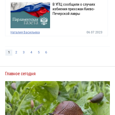
В УПЦ сообщили о случаях
избиения прихожан Киево-
Печерской лавры
Наталия Васильева
06.07.2023
1
2
3
4
5
6
Главное сегодня