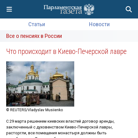
Статьи
Новости
Все о пенсиях в России
Что происходит в Киево-Печерской лавре
© REUTERS/Vladyslav Musiienko
С 29 марта решением киевских властей договор аренды,
заключенный с духовенством Киево-Печерской лавры,
расторгли, все помещения монастыря должны быть