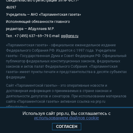
Свидетельство о регистрации Эл № ФС77-
46097
Учредитель — АНО «Парламентская газета»
Исполняющий обязанности главного
редактора — Абдуллаев М.Р.
Тел.: +7 (495) 637–69–79 E-mail:
pg@pnp.ru
«Парламентская газета» - официальное еженедельное издание
Федерального Собрания РФ. Издается с 1997 года. Учредители
газеты - Государственная Дума и Совет Федерации РФ. Официальный
публикатор федеральных конституционных законов, федеральных
законов и актов палат Федерального Собрания. «Парламентская
газета» имеет пункты печати и представительства в десяти субъектах
федерации.
Сайт «Парламентской газеты» - это оперативные новости и
достоверная информация о принимаемых в стране законах и
деятельности депутатов и сенаторов. При использовании материалов
сайта «Парламентской газеты» активная ссылка на pnp.ru
обязательна.
Используя сайт pnp.ru, Вы соглашаетесь с
На информационном ресурсе применяются
рекомендательные
использованием файлов cookie
технологии
Положение о защите персональных данных
СОГЛАСЕН