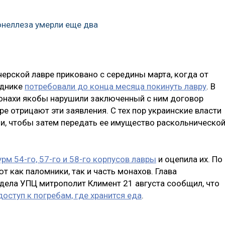
онеллеза умерли еще два
ерской лавре приковано с середины марта, когда от
еднике
потребовали до конца месяца покинуть лавру
. В
монахи якобы нарушили заключенный с ним договор
 отрицают эти заявления. С тех пор украинские власти
и, чтобы затем передать ее имущество раскольническо
рм 54-го, 57-го и 58-го корпусов лавры
и оцепила их. По
т как паломники, так и часть монахов. Глава
ела УПЦ митрополит Климент 21 августа сообщил, что
оступ к погребам, где хранится еда
.