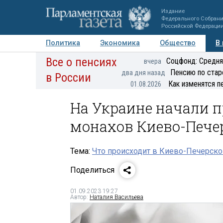
Издание
Федерального Собран
Российской Федераци
Политика
Экономика
Общество
В
Все о пенсиях
Фото
Авторы
Персоны
Мнения
Регионы
Соцфонд: Средня
вчера
Пенсию по стар
два дня назад
в России
Как изменятся п
01.08.2026
На Украине начали 
монахов Киево-Пече
Тема:
Что происходит в Киево-Печерско
Поделиться
01.09.2023 19:27
Автор:
Наталия Васильева