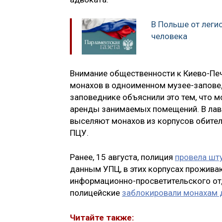
В Польше от леги
человека
Внимание общественности к Киево-Печ
монахов в одноименном музее-запов
заповеднике объяснили это тем, что 
аренды занимаемых помещений. В лавре
выселяют монахов из корпусов обител
ПЦУ.
Ранее, 15 августа, полиция
провела шту
данным УПЦ, в этих корпусах проживаю
информационно-просветительского отд
полицейские
заблокировали монахам д
Читайте также: