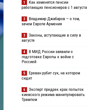
Как изменятся пенсии
1
работающих пенсионеров с 1 августа
Владимир Джабаров — о том,
2
зачем Европе Армения
Законы, вступающие в силу в
3
августе
В МИД России заявили о
4
подготовке Европы к войне с
Россией
Ереван рубит сук, на котором
5
сидит
Эксперт предрек крах попыток
6
киевского режима манипулировать
Трампом