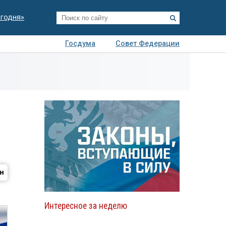
егодня»
Госдума
Совет Федерации
я
Авто
Недвижимость
Технологии
иза
Интересное за неделю