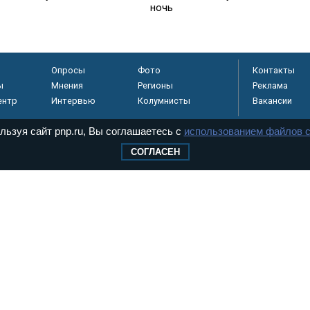
ночь
Опросы
Фото
Контакты
ы
Мнения
Регионы
Реклама
ентр
Интервью
Колумнисты
Вакансии
льзуя сайт pnp.ru, Вы соглашаетесь с
использованием файлов c
СОГЛАСЕН
регистрировано в
 технологий и
8+
.
дерального Собрания РФ. Издается с 1997 года. Учредители газеты - Государств
ктов палат Федерального Собрания. «Парламентская газета» имеет пункты печати
оверная информация о принимаемых в стране законах и деятельности депутатов и