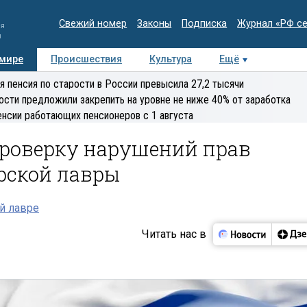
Свежий номер
Законы
Подписка
Журнал «РФ с
ия
и
 мире
Происшествия
Культура
Ещё
Медиацентр
Интервью
Колумнисты
Делова
я пенсия по старости в России превысила 27,2 тысячи
эксперт
ости предложили закрепить на уровне не ниже 40% от заработка
енсии работающих пенсионеров с 1 августа
проверку нарушений прав
рской лавры
й лавре
Читать нас в