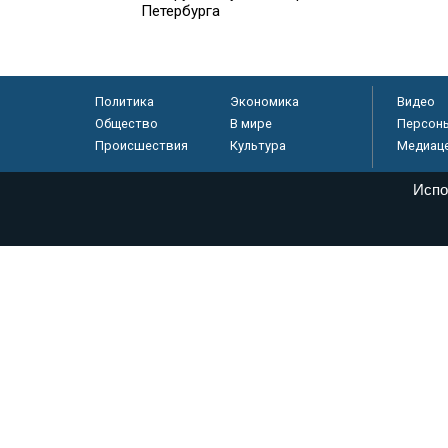
Петербурга
Политика
Экономика
Видео
Общество
В мире
Персон
Происшествия
Культура
Медиац
Испо
© «Парламентская газета», 2026 г.
Электронное периодическое издание «Парламентская газета» за
Федеральной службе по надзору в сфере связи, информационных
массовых коммуникаций (Роскомнадзор) 05 августа 2011 года. 1
Свидетельство о регистрации Эл № ФС77-46097
Учредитель — АНО «Парламентская газета»
Исполняющий обязанности главного редактора — Абдуллаев М.Р
Тел.: +7 (495) 637–69–79 E-mail:
pg@pnp.ru
«Парламентская газета» - официальное еженедельное издание Фе
федеральных конституционных законов, федеральных законов и а
Сайт «Парламентской газеты» - это оперативные новости и дост
«Парламентской газеты» активная ссылка на pnp.ru обязательна.