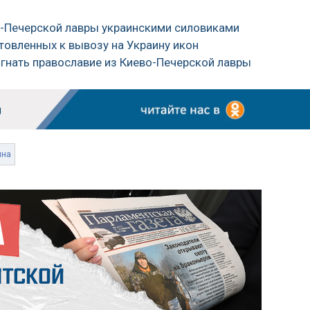
о-Печерской лавры украинскими силовиками
товленных к вывозу на Украину икон
изгнать православие из Киево-Печерской лавры
ина