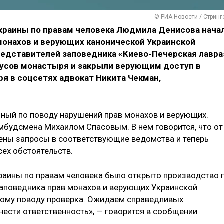
© РИА Новости / Стринг
краины по правам человека Людмила Денисова нача
 монахов и верующих канонической Украинской
редставителей заповедника «Киево-Печерская лавра
усов монастыря и закрыли верующим доступ в
ря в соцсетях адвокат Никита Чекман,
нный по поводу нарушений прав монахов и верующих.
будсмена Михаилом Спасовым. В нем говорится, что от
ены запросы в соответствующие ведомства и теперь
сех обстоятельств.
аины по правам человека было открыто производство 
заповедника прав монахов и верующих Украинской
нному поводу проверка. Ожидаем справедливых
нести ответственность», — говорится в сообщении