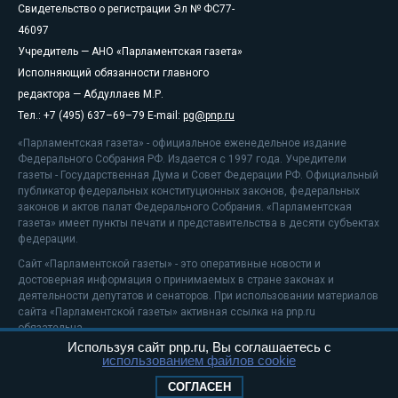
Свидетельство о регистрации Эл № ФС77-
46097
Учредитель — АНО «Парламентская газета»
Исполняющий обязанности главного
редактора — Абдуллаев М.Р.
Тел.: +7 (495) 637–69–79 E-mail:
pg@pnp.ru
«Парламентская газета» - официальное еженедельное издание
Федерального Собрания РФ. Издается с 1997 года. Учредители
газеты - Государственная Дума и Совет Федерации РФ. Официальный
публикатор федеральных конституционных законов, федеральных
законов и актов палат Федерального Собрания. «Парламентская
газета» имеет пункты печати и представительства в десяти субъектах
федерации.
Сайт «Парламентской газеты» - это оперативные новости и
достоверная информация о принимаемых в стране законах и
деятельности депутатов и сенаторов. При использовании материалов
сайта «Парламентской газеты» активная ссылка на pnp.ru
обязательна.
Используя сайт pnp.ru, Вы соглашаетесь с
На информационном ресурсе применяются
рекомендательные
использованием файлов cookie
технологии
Положение о защите персональных данных
СОГЛАСЕН