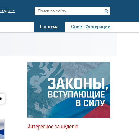
егодня»
Госдума
Совет Федерации
я
Авто
Недвижимость
Технологии
иза
Интересное за неделю