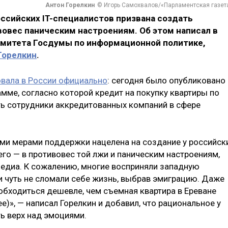
Антон Горелкин
© Игорь Самохвалов/«Парламентская газет
ссийских IT-специалистов призвана создать
вовес паническим настроениям. Об этом написал в
омитета Госдумы по информационной политике,
Горелкин
.
товала в России официально
: сегодня было опубликовано
мме, согласно которой кредит на покупку квартиры по
ь сотрудники аккредитованных компаний в сфере
гими мерами поддержки нацелена на создание у российск
го — в противовес той лжи и паническим настроениям,
едиа. К сожалению, многие восприняли западную
и чуть не сломали себе жизнь, выбрав эмиграцию. Даже
обходиться дешевле, чем съемная квартира в Ереване
ее)», — написал Горелкин и добавил, что рациональное у
ь верх над эмоциями.