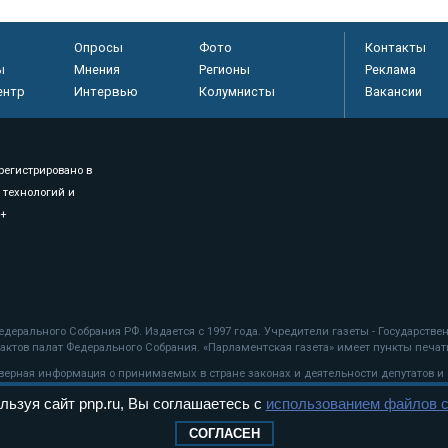
Опросы
Фото
Контакты
ы
Мнения
Регионы
Реклама
ентр
Интервью
Колумнисты
Вакансии
регистрировано в
 технологий и
8+
.
дерального Собрания РФ. Издается с 1997 года. Учредители газеты - Государств
ктов палат Федерального Собрания. «Парламентская газета» имеет пункты печати
оверная информация о принимаемых в стране законах и деятельности депутатов и
льзуя сайт pnp.ru, Вы соглашаетесь с
использованием файлов c
ехнологии
СОГЛАСЕН