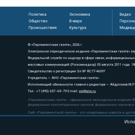
Политика
Экономика
Видео
Общество
В мире
Персон
Происшествия
Культура
Медиац
© «Парламентская газета», 2026 г.
Электронное периодическое издание «Парламентская газета» за
Федеральной службе по надзору в сфере связи, информационных
массовых коммуникаций (Роскомнадзор) 05 августа 2011 года. 1
Свидетельство о регистрации Эл № ФС77-46097
Учредитель — АНО «Парламентская газета»
Исполняющий обязанности главного редактора — Абдуллаев М.Р
Тел.: +7 (495) 637–69–79 E-mail:
pg@pnp.ru
«Парламентская газета» - официальное еженедельное издание Фе
федеральных конституционных законов, федеральных законов и а
Сайт «Парламентской газеты» - это оперативные новости и дост
«Парламентской газеты» активная ссылка на pnp.ru обязательна.
Испо
На информационном ресурсе применяются
рекомендательные т
Положение о защите персональных данных