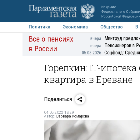
Издание
Федерального Собран
Российской Федераци
Политика
Экономика
Общество
В
Все о пенсиях
Фото
Авторы
Персоны
Мнения
Регионы
Минтруд предлож
вчера
Пенсионеров в Р
вчера
в России
Соцфонд: Средня
05.08.2026
Горелкин: IT-ипотека
квартира в Ереване
Поделиться
04.05.2022 13:29
Автор:
Варвара Комарова