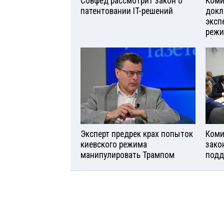
Совфед рассмотрит закон о
Коми
патентовании IT-решений
докл
эксп
реж
Эксперт предрек крах попыток
Коми
киевского режима
зако
манипулировать Трампом
подд