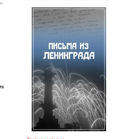
а»
их