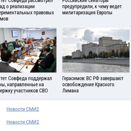
тет Совфеда рассмотрел
Российские сенаторы
ад о реализации
предупредили, к чему ведет
ериментальных правовых
милитаризация Европы
имов
тет Совфеда поддержал
Герасимов: ВС РФ завершают
ны, направленные на
освобождение Красного
ержку участников СВО
Лимана
Новости СМИ2
Новости СМИ2