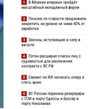
В Абхазии впервые пройдёт
1
масштабный молодёжный форум
Пенсию по старости предложили
2
закрепить на уровне не ниже 40% от
заработка
Законы, вступающие в силу в
3
августе
Путин расширил список лиц с
4
судимостью для заключения
контракта с ВС РФ
Сможет ли ИИ написать оперу и
5
спеть арию
ВС России поразили резервуары
6
с ГСМ в порту Одессы и буксир в
порту Николаева