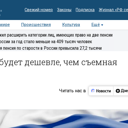
Свежий номер
Законы
Подписка
Журнал «РФ с
ия
и
 мире
Происшествия
Культура
Ещё
Медиацентр
Интервью
Колумнисты
Делова
ил расширить категории лиц, имеющих право на две пенсии
эксперт
оссии за год стало меньше на 409 тысяч человек
я пенсия по старости в России превысила 27,2 тысячи
 будет дешевле, чем съемная
Читать нас в