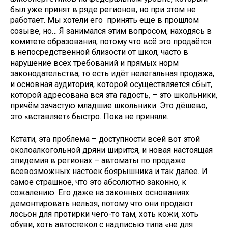
был уже принят в ряде регионов, но при этом не
работает. Мы хотели его принять ещё в прошлом
созыве, но… Я занимался этим вопросом, находясь в
комитете образования, потому что всё это продаётся
в непосредственной близости от школ, часто в
нарушение всех требований и прямых норм
законодательства, то есть идёт нелегальная продажа,
и основная аудитория, которой осуществляется сбыт,
которой адресована вся эта гадость, – это школьники,
причём зачастую младшие школьники. Это дёшево,
это «вставляет» быстро. Пока не приняли.
Кстати, эта проблема – доступности всей вот этой
околоалкогольной дряни ширится, и новая настоящая
эпидемия в регионах – автоматы по продаже
всевозможных настоек боярышника и так далее. И
самое страшное, что это абсолютно законно, к
сожалению. Его даже на законных основаниях
демонтировать нельзя, потому что они продают
лосьон для протирки чего-то там, хоть кожи, хоть
обуви, хоть автостекол с надписью типа «не для