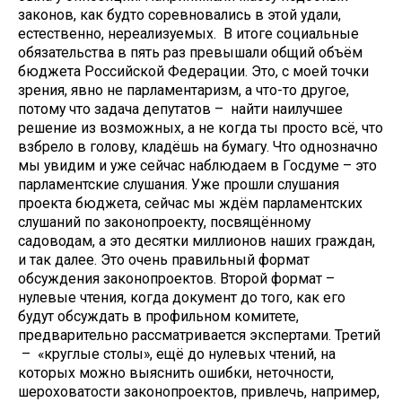
законов, как будто соревновались в этой удали,
естественно, нереализуемых. В итоге социальные
обязательства в пять раз превышали общий объём
бюджета Российской Федерации. Это, с моей точки
зрения, явно не парламентаризм, а что-то другое,
потому что задача депутатов – найти наилучшее
решение из возможных, а не когда ты просто всё, что
взбрело в голову, кладёшь на бумагу. Что однозначно
мы увидим и уже сейчас наблюдаем в Госдуме – это
парламентские слушания. Уже прошли слушания
проекта бюджета, сейчас мы ждём парламентских
слушаний по законопроекту, посвящённому
садоводам, а это десятки миллионов наших граждан,
и так далее. Это очень правильный формат
обсуждения законопроектов. Второй формат –
нулевые чтения, когда документ до того, как его
будут обсуждать в профильном комитете,
предварительно рассматривается экспертами. Третий
– «круглые столы», ещё до нулевых чтений, на
которых можно выяснить ошибки, неточности,
шероховатости законопроектов, привлечь, например,