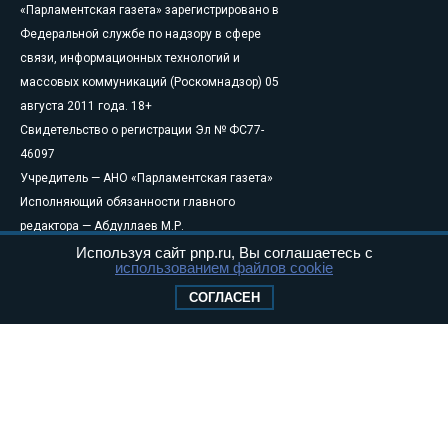
«Парламентская газета» зарегистрировано в
Федеральной службе по надзору в сфере
связи, информационных технологий и
массовых коммуникаций (Роскомнадзор) 05
августа 2011 года. 18+
Свидетельство о регистрации Эл № ФС77-
46097
Учредитель — АНО «Парламентская газета»
Исполняющий обязанности главного
редактора — Абдуллаев М.Р.
Тел.: +7 (495) 637–69–79 E-mail:
pg@pnp.ru
Используя сайт pnp.ru, Вы соглашаетесь с
использованием файлов cookie
«Парламентская газета» - официальное еженедельное издание
СОГЛАСЕН
Федерального Собрания РФ. Издается с 1997 года. Учредители
газеты - Государственная Дума и Совет Федерации РФ. Официальный
публикатор федеральных конституционных законов, федеральных
законов и актов палат Федерального Собрания. «Парламентская
газета» имеет пункты печати и представительства в десяти субъектах
федерации.
Сайт «Парламентской газеты» - это оперативные новости и
достоверная информация о принимаемых в стране законах и