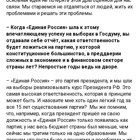
основная идея не потерять этой драгоценной для нас
связи. Мы стараемся не отдаляться от людей, жить их
проблемами и решать эти проблемы.
– Когда «Единая Россия» шла к этому
впечатляющему успеху на выборах в Госдуму, вы
отдавали себе отчёт, какая ответственность
будет ложиться на партию, у которой
конституционное большинство, в преддверии
сложных в экономике и в финансовом секторе
страны лет? Непростые годы ведь на дворе.
– «Единая Россия» – это партия президента, и мы шли
на выборы реализовывать курс Президента РФ. Это
самая высокая ответственность, которая в принципе
может быть. И назовите мне хоть один лёгкий год за
все 15 лет существования партии? Мы же помним,
что, например, когда президент пришёл на свою
должность и «Единая Россия» только появилась как
партия, у нас весь бюджет страны был меньше, чем
сейчас мы тратим только на одно образование. Мы
помним, что тогда было с пенсиями и пособиями – их