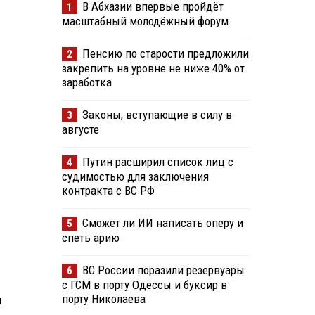
В Абхазии впервые пройдёт
1
масштабный молодёжный форум
Пенсию по старости предложили
2
закрепить на уровне не ниже 40% от
заработка
Законы, вступающие в силу в
3
августе
Путин расширил список лиц с
4
судимостью для заключения
контракта с ВС РФ
Сможет ли ИИ написать оперу и
5
спеть арию
ВС России поразили резервуары
6
с ГСМ в порту Одессы и буксир в
порту Николаева
ы