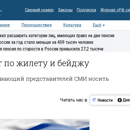
Свежий номер
Законы
Подписка
Журнал «РФ с
ия
и
 мире
Происшествия
Культура
Ещё
Медиацентр
Интервью
Колумнисты
Делова
ил расширить категории лиц, имеющих право на две пенсии
эксперт
оссии за год стало меньше на 409 тысяч человек
я пенсия по старости в России превысила 27,2 тысячи
 по жилету и бейджу
зывающий представителей СМИ носить
Читать нас в