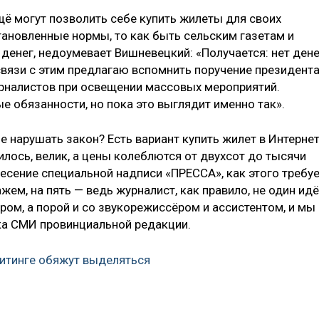
ё могут позволить себе купить жилеты для своих
тановленные нормы, то как быть сельским газетам и
 денег, недоумевает Вишневецкий: «Получается: нет дене
 связи с этим предлагаю вспомнить поручение президента
рналистов при освещении массовых мероприятий.
ые обязанности, но пока это выглядит именно так».
е нарушать закон? Есть вариант купить жилет в Интернет
илось, велик, а цены колеблются от двухсот до тысячи
есение специальной надписи «ПРЕССА», как этого требу
ем, на пять — ведь журналист, как правило, не один идё
ором, а порой и со звукорежиссёром и ассистентом, и мы
ка СМИ провинциальной редакции.
итинге обяжут выделяться