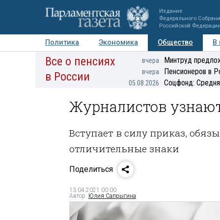
Издание
Федерального Собран
Российской Федераци
Политика
Экономика
Общество
В
Все о пенсиях
Фото
Авторы
Персоны
Мнения
Регионы
Минтруд предлож
вчера
Пенсионеров в Р
вчера
в России
Соцфонд: Средня
05.08.2026
Журналистов узнают
Вступает в силу приказ, обя
отличительные знаки
Поделиться
13.04.2021 00:00
Автор:
Юлия Сапрыгина