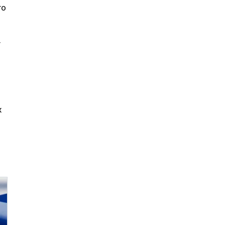
го
у
х