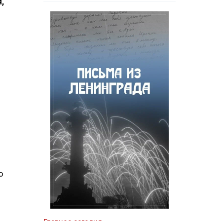
,
о
ю