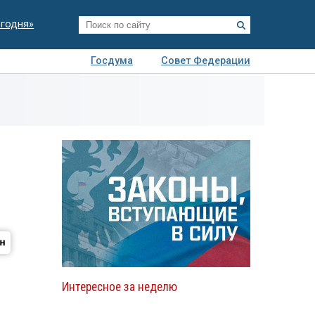
егодня»
Госдума
Совет Федерации
я
Авто
Недвижимость
Технологии
иза
Интересное за неделю