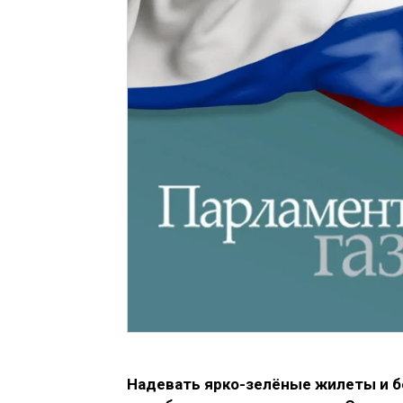
Надевать ярко-зелёные жилеты и 