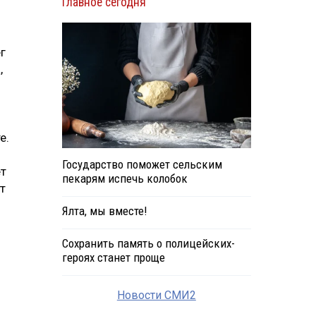
Главное сегодня
г
,
е.
Государство поможет сельским
ет
пекарям испечь колобок
т
Ялта, мы вместе!
Сохранить память о полицейских-
героях станет проще
Новости СМИ2