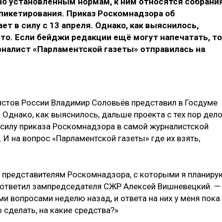
но установленным нормам, к ним относятся собрания
пикетирования. Приказ Роскомнадзора об
т в силу с 13 апреля. Однако, как выяснилось,
сто. Если бейджи редакции ещё могут напечатать, то
рналист «Парламентской газеты» отправилась на
истов России Владимир Соловьёв представил в Госдуме
 Однако, как выяснилось, дальше проекта с тех пор дел
в силу приказа Роскомнадзора в самой журналистской
 И на вопрос «Парламентской газеты» где их взять,
 представителям Роскомнадзора, с которыми я планиру
— ответил зампредседателя СЖР Алексей Вишневецкий. —
и вопросами неделю назад, и ответа на них у меня пока
о сделать, на какие средства?»