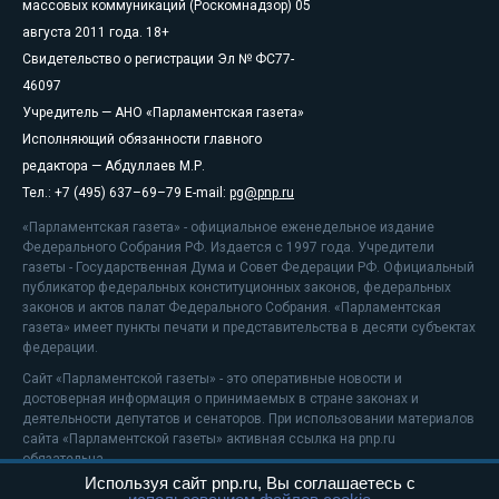
массовых коммуникаций (Роскомнадзор) 05
августа 2011 года. 18+
Свидетельство о регистрации Эл № ФС77-
46097
Учредитель — АНО «Парламентская газета»
Исполняющий обязанности главного
редактора — Абдуллаев М.Р.
Тел.: +7 (495) 637–69–79 E-mail:
pg@pnp.ru
«Парламентская газета» - официальное еженедельное издание
Федерального Собрания РФ. Издается с 1997 года. Учредители
газеты - Государственная Дума и Совет Федерации РФ. Официальный
публикатор федеральных конституционных законов, федеральных
законов и актов палат Федерального Собрания. «Парламентская
газета» имеет пункты печати и представительства в десяти субъектах
федерации.
Сайт «Парламентской газеты» - это оперативные новости и
достоверная информация о принимаемых в стране законах и
деятельности депутатов и сенаторов. При использовании материалов
сайта «Парламентской газеты» активная ссылка на pnp.ru
обязательна.
Используя сайт pnp.ru, Вы соглашаетесь с
На информационном ресурсе применяются
рекомендательные