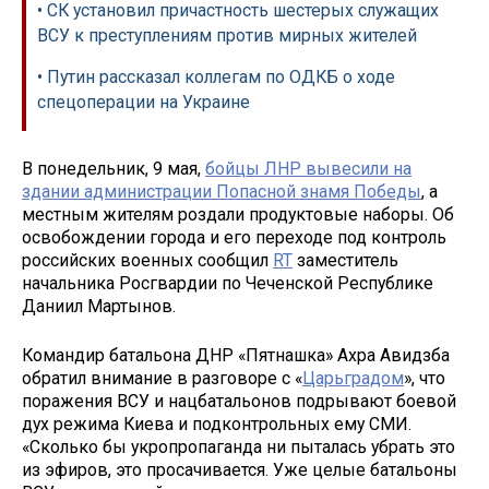
• СК установил причастность шестерых служащих
ВСУ к преступлениям против мирных жителей
• Путин рассказал коллегам по ОДКБ о ходе
спецоперации на Украине
В понедельник, 9 мая,
бойцы ЛНР вывесили на
здании администрации Попасной знамя Победы
, а
местным жителям роздали продуктовые наборы. Об
освобождении города и его переходе под контроль
российских военных сообщил
RT
заместитель
начальника Росгвардии по Чеченской Республике
Даниил Мартынов.
Командир батальона ДНР «Пятнашка» Ахра Авидзба
обратил внимание в разговоре с «
Царьградом
», что
поражения ВСУ и нацбатальонов подрывают боевой
дух режима Киева и подконтрольных ему СМИ.
«Сколько бы укропропаганда ни пыталась убрать это
из эфиров, это просачивается. Уже целые батальоны