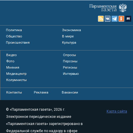
Политика
Экономика
Общество
В мире
Происшествия
Культура
Видео
Опросы
Фото
Персоны
Мнения
Регионы
Медиацентр
Интервью
Колумнисты
Контакты
Реклама
Вакансии
© «Парламентская газета», 2026 г.
Карта сайта
Электронное периодическое издание
«Парламентская газета» зарегистрировано в
Федеральной службе по надзору в сфере