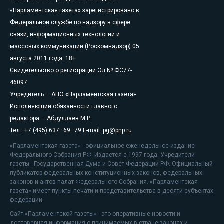
«Парламентская газета» зарегистрировано в
Федеральной службе по надзору в сфере
связи, информационных технологий и
массовых коммуникаций (Роскомнадзор) 05
августа 2011 года. 18+
Свидетельство о регистрации Эл № ФС77-
46097
Учредитель — АНО «Парламентская газета»
Исполняющий обязанности главного
редактора — Абдуллаев М.Р.
Тел.: +7 (495) 637–69–79 E-mail:
pg@pnp.ru
«Парламентская газета» - официальное еженедельное издание
Федерального Собрания РФ. Издается с 1997 года. Учредители
газеты - Государственная Дума и Совет Федерации РФ. Официальный
публикатор федеральных конституционных законов, федеральных
законов и актов палат Федерального Собрания. «Парламентская
газета» имеет пункты печати и представительства в десяти субъектах
федерации.
Сайт «Парламентской газеты» - это оперативные новости и
достоверная информация о принимаемых в стране законах и