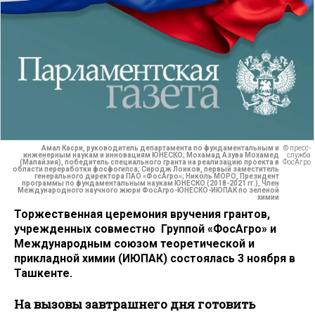
Амал Касри, руководитель департамента по фундаментальным и
© пресс-
инженерным наукам и инновациям ЮНЕСКО; Мохамад Азува Мохамед
служба
(Малайзия), победитель специального гранта на реализацию проекта в
ФосАгро
области переработки фосфогипса; Сиродж Лоиков, первый заместитель
генерального директора ПАО «ФосАгро»; Николь МОРО, Президент
программы по фундаментальным наукам ЮНЕСКО (2018-2021 гг.), Член
Международного научного жюри ФосАгро-ЮНЕСКО-ИЮПАК по зеленой
химии
Торжественная церемония вручения грантов,
учрежденных совместно ​ Группой «ФосАгро» и
Международным союзом теоретической и
прикладной химии (ИЮПАК) состоялась 3 ноября в
Ташкенте.
На вызовы завтрашнего дня готовить