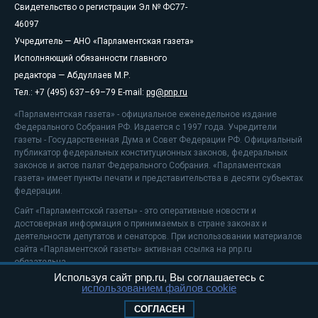
Свидетельство о регистрации Эл № ФС77-
46097
Учредитель — АНО «Парламентская газета»
Исполняющий обязанности главного
редактора — Абдуллаев М.Р.
Тел.: +7 (495) 637–69–79 E-mail:
pg@pnp.ru
«Парламентская газета» - официальное еженедельное издание
Федерального Собрания РФ. Издается с 1997 года. Учредители
газеты - Государственная Дума и Совет Федерации РФ. Официальный
публикатор федеральных конституционных законов, федеральных
законов и актов палат Федерального Собрания. «Парламентская
газета» имеет пункты печати и представительства в десяти субъектах
федерации.
Сайт «Парламентской газеты» - это оперативные новости и
достоверная информация о принимаемых в стране законах и
деятельности депутатов и сенаторов. При использовании материалов
сайта «Парламентской газеты» активная ссылка на pnp.ru
обязательна.
Используя сайт pnp.ru, Вы соглашаетесь с
На информационном ресурсе применяются
рекомендательные
использованием файлов cookie
технологии
Положение о защите персональных данных
СОГЛАСЕН