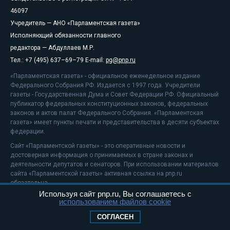
46097
Учредитель — АНО «Парламентская газета»
Исполняющий обязанности главного
редактора — Абдуллаев М.Р.
Тел.: +7 (495) 637–69–79 E-mail:
pg@pnp.ru
«Парламентская газета» - официальное еженедельное издание
Федерального Собрания РФ. Издается с 1997 года. Учредители
газеты - Государственная Дума и Совет Федерации РФ. Официальный
публикатор федеральных конституционных законов, федеральных
законов и актов палат Федерального Собрания. «Парламентская
газета» имеет пункты печати и представительства в десяти субъектах
федерации.
Сайт «Парламентской газеты» - это оперативные новости и
достоверная информация о принимаемых в стране законах и
деятельности депутатов и сенаторов. При использовании материалов
сайта «Парламентской газеты» активная ссылка на pnp.ru
обязательна.
Используя сайт pnp.ru, Вы соглашаетесь с
На информационном ресурсе применяются
рекомендательные
использованием файлов cookie
технологии
Положение о защите персональных данных
СОГЛАСЕН