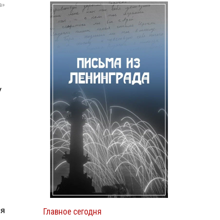
а»
у
ся
Главное сегодня