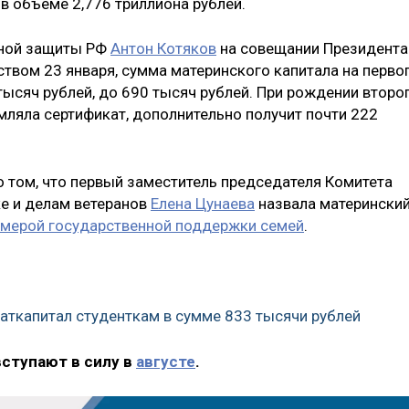
 объеме 2,776 триллиона рублей.
ьной защиты РФ
Антон Котяков
на совещании Президента
ством 23 января, сумма материнского капитала на перво
 тысяч рублей, до 690 тысяч рублей. При рождении второ
мляла сертификат, дополнительно получит почти 222
о том, что первый заместитель председателя Комитета
ке и делам ветеранов
Елена Цунаева
назвала матерински
 мерой государственной поддержки семей
.
аткапитал студенткам в сумме 833 тысячи рублей
вступают в силу в
августе
.