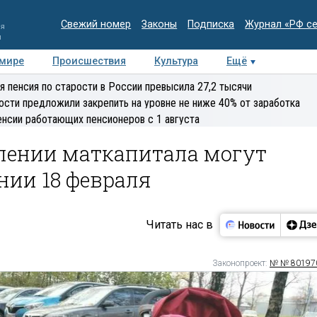
Свежий номер
Законы
Подписка
Журнал «РФ с
ия
и
 мире
Происшествия
Культура
Ещё
Медиацентр
Интервью
Колумнисты
Делова
я пенсия по старости в России превысила 27,2 тысячи
эксперт
ости предложили закрепить на уровне не ниже 40% от заработка
енсии работающих пенсионеров с 1 августа
длении маткапитала могут
ении 18 февраля
Читать нас в
Законопроект:
№ № 80197