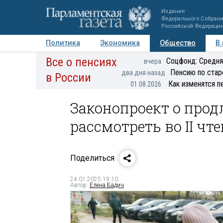
Издание
Федерального Собран
Российской Федераци
Политика
Экономика
Общество
В
Все о пенсиях
Фото
Авторы
Персоны
Мнения
Регионы
Соцфонд: Средня
вчера
Пенсию по стар
два дня назад
в России
Как изменятся п
01.08.2026
Законопроект о про
рассмотреть во II чт
Поделиться
24.01.2025 19:10
Автор:
Елена Бадич