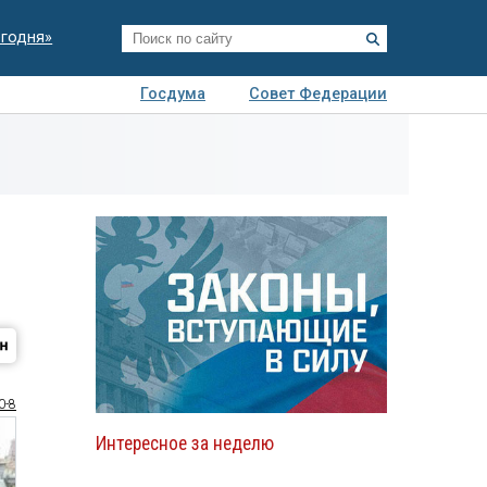
егодня»
Госдума
Совет Федерации
я
Авто
Недвижимость
Технологии
иза
0-8
Интересное за неделю