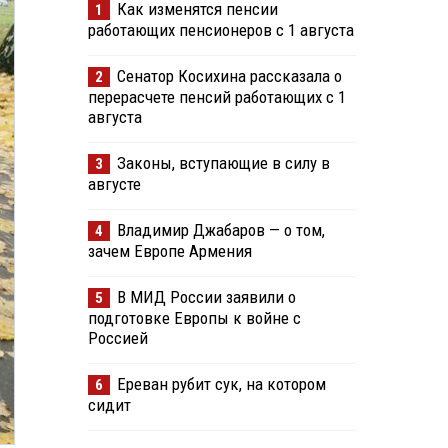
Как изменятся пенсии
1
работающих пенсионеров с 1 августа
Сенатор Косихина рассказала о
2
перерасчете пенсий работающих с 1
августа
Законы, вступающие в силу в
3
августе
Владимир Джабаров — о том,
4
зачем Европе Армения
В МИД России заявили о
5
подготовке Европы к войне с
Россией
Ереван рубит сук, на котором
6
сидит