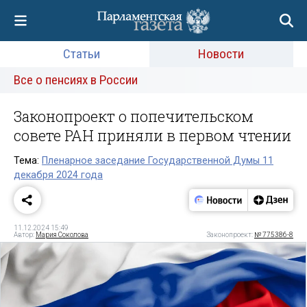
Статьи
Новости
Все о пенсиях в России
Законопроект о попечительском
совете РАН приняли в первом чтении
Тема:
Пленарное заседание Государственной Думы 11
декабря 2024 года
11.12.2024 15:49
Автор:
Мария Соколова
Законопроект:
№ 775386-8