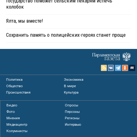
Государство поможет сельским пекарям испечь
колобок
Ялта, мы вместе!
Сохранить память о полицейских-героях станет проще
Политика
Экономика
Общество
В мире
Происшествия
Культура
Видео
Опросы
Фото
Персоны
Мнения
Регионы
Медиацентр
Интервью
Колумнисты