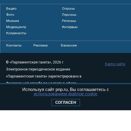
Видео
Опросы
Фото
Персоны
Мнения
Регионы
Медиацентр
Интервью
Колумнисты
Контакты
Реклама
Вакансии
© «Парламентская газета», 2026 г.
Карта сайта
Электронное периодическое издание
«Парламентская газета» зарегистрировано в
Федеральной службе по надзору в сфере
Используя сайт pnp.ru, Вы соглашаетесь с
связи, информационных технологий и
использованием файлов cookie
массовых коммуникаций (Роскомнадзор) 05
СОГЛАСЕН
августа 2011 года. 18+
Свидетельство о регистрации Эл № ФС77-
46097
Учредитель — АНО «Парламентская газета»