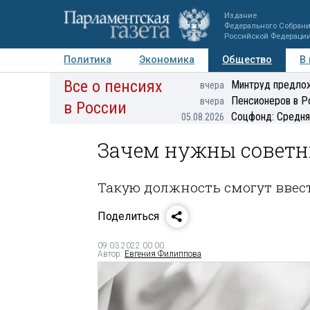
Издание
Федерального Собран
Российской Федераци
Политика
Экономика
Общество
В
Все о пенсиях
Фото
Авторы
Персоны
Мнения
Регионы
Минтруд предлож
вчера
Пенсионеров в Р
вчера
в России
Соцфонд: Средня
05.08.2026
Зачем нужны советн
Такую должность смогут ввес
Поделиться
09.03.2022 00:00
Автор:
Евгения Филиппова