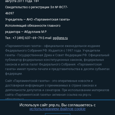
августа 2011 года. 18+
Свидетельство о регистрации Эл № ФС77-
46097
Учредитель — АНО «Парламентская газета»
Исполняющий обязанности главного
редактора — Абдуллаев М.Р.
Тел.: +7 (495) 637–69–79 E-mail:
pg@pnp.ru
«Парламентская газета» - официальное еженедельное издание
Федерального Собрания РФ. Издается с 1997 года. Учредители
газеты - Государственная Дума и Совет Федерации РФ. Официальный
публикатор федеральных конституционных законов, федеральных
законов и актов палат Федерального Собрания. «Парламентская
газета» имеет пункты печати и представительства в десяти субъектах
федерации.
Сайт «Парламентской газеты» - это оперативные новости и
достоверная информация о принимаемых в стране законах и
деятельности депутатов и сенаторов. При использовании материалов
сайта «Парламентской газеты» активная ссылка на pnp.ru
обязательна.
Используя сайт pnp.ru, Вы соглашаетесь с
На информационном ресурсе применяются
рекомендательные
использованием файлов cookie
технологии