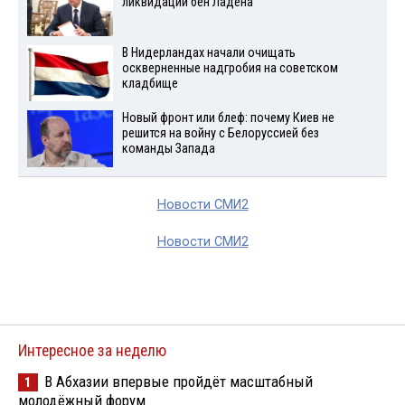
ликвидации бен Ладена
В Нидерландах начали очищать
оскверненные надгробия на советском
кладбище
Новый фронт или блеф: почему Киев не
решится на войну с Белоруссией без
команды Запада
Новости СМИ2
Новости СМИ2
Интересное за неделю
В Абхазии впервые пройдёт масштабный
1
молодёжный форум