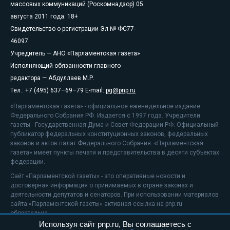
массовых коммуникаций (Роскомнадзор) 05
августа 2011 года. 18+
Свидетельство о регистрации Эл № ФС77-
46097
Учредитель — АНО «Парламентская газета»
Исполняющий обязанности главного
редактора — Абдуллаев М.Р.
Тел.: +7 (495) 637–69–79 E-mail:
pg@pnp.ru
«Парламентская газета» - официальное еженедельное издание
Федерального Собрания РФ. Издается с 1997 года. Учредители
газеты - Государственная Дума и Совет Федерации РФ. Официальный
публикатор федеральных конституционных законов, федеральных
законов и актов палат Федерального Собрания. «Парламентская
газета» имеет пункты печати и представительства в десяти субъектах
федерации.
Сайт «Парламентской газеты» - это оперативные новости и
достоверная информация о принимаемых в стране законах и
деятельности депутатов и сенаторов. При использовании материалов
сайта «Парламентской газеты» активная ссылка на pnp.ru
обязательна.
Используя сайт pnp.ru, Вы соглашаетесь с
На информационном ресурсе применяются
рекомендательные