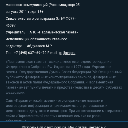
массовых коммуникаций (Роскомнадзор) 05
августа 2011 года. 18+
Свидетельство о регистрации Эл № ФС77-
46097
Учредитель — АНО «Парламентская газета»
Исполняющий обязанности главного
редактора — Абдуллаев М.Р.
Тел.: +7 (495) 637–69–79 E-mail:
pg@pnp.ru
«Парламентская газета» - официальное еженедельное издание
Федерального Собрания РФ. Издается с 1997 года. Учредители
газеты - Государственная Дума и Совет Федерации РФ. Официальный
публикатор федеральных конституционных законов, федеральных
законов и актов палат Федерального Собрания. «Парламентская
газета» имеет пункты печати и представительства в десяти субъектах
федерации.
Сайт «Парламентской газеты» - это оперативные новости и
достоверная информация о принимаемых в стране законах и
деятельности депутатов и сенаторов. При использовании материалов
сайта «Парламентской газеты» активная ссылка на pnp.ru
обязательна.
Используя сайт pnp.ru, Вы соглашаетесь с