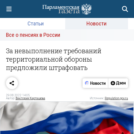
Статьи
Новости
Все о пенсиях в России
За невыполнение требований
территориальной обороны
предложили штрафовать
29.08.2022 14:05
Автор:
Виктория Карташева
Источник:
Regulation.gov.ru