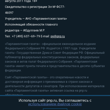
августа 2011 года. 18+
Свидетельство о регистрации Эл № ФС77-
46097
Учредитель — АНО «Парламентская газета»
Исполняющий обязанности главного
редактора — Абдуллаев М.Р.
Тел.: +7 (495) 637–69–79 E-mail:
pg@pnp.ru
«Парламентская газета» - официальное еженедельное издание
Федерального Собрания РФ. Издается с 1997 года. Учредители
газеты - Государственная Дума и Совет Федерации РФ. Официальный
публикатор федеральных конституционных законов, федеральных
законов и актов палат Федерального Собрания. «Парламентская
газета» имеет пункты печати и представительства в десяти субъектах
федерации.
Сайт «Парламентской газеты» - это оперативные новости и
достоверная информация о принимаемых в стране законах и
деятельности депутатов и сенаторов. При использовании материалов
сайта «Парламентской газеты» активная ссылка на pnp.ru
обязательна.
Используя сайт pnp.ru, Вы соглашаетесь с
На информационном ресурсе применяются
рекомендательные
использованием файлов cookie
технологии