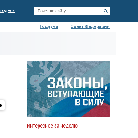
егодня»
Госдума
Совет Федерации
я
Авто
Недвижимость
Технологии
иза
Интересное за неделю