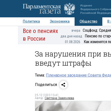
Издание
Федерального Собран
Российской Федераци
Политика
Экономика
Общество
В
Все о пенсиях
Фото
Авторы
Персоны
Мнения
Регионы
Соцфонд: Средня
вчера
Пенсию по стар
два дня назад
в России
Как изменятся п
01.08.2026
За нарушения при в
введут штрафы
Тема:
Пленарное заседание Совета Феде
Поделиться
25.12.2020 13:41
Автор:
Светлана Заверняева