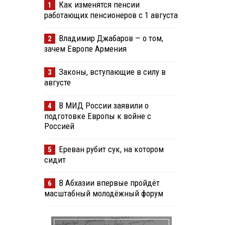
Как изменятся пенсии
1
работающих пенсионеров с 1 августа
Владимир Джабаров — о том,
2
зачем Европе Армения
Законы, вступающие в силу в
3
августе
В МИД России заявили о
4
подготовке Европы к войне с
Россией
Ереван рубит сук, на котором
5
сидит
В Абхазии впервые пройдёт
6
масштабный молодёжный форум