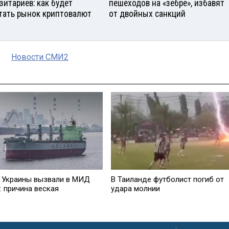
зитариев: как будет
пешеходов на «зебре», избавят
тать рынок криптовалют
от двойных санкций
Новости СМИ2
 Украины вызвали в МИД
В Таиланде футболист погиб от
: причина веская
удара молнии