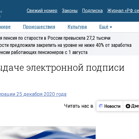
Свежий номер
Законы
Подписка
Журнал «РФ с
ия
и
 мире
Происшествия
Культура
Ещё
Медиацентр
Интервью
Колумнисты
Делова
я пенсия по старости в России превысила 27,2 тысячи
эксперт
ости предложили закрепить на уровне не ниже 40% от заработка
енсии работающих пенсионеров с 1 августа
ыдаче электронной подписи
рации 25 декабря 2020 года
Читать нас в