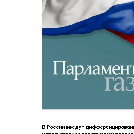
В России введут дифференцированн