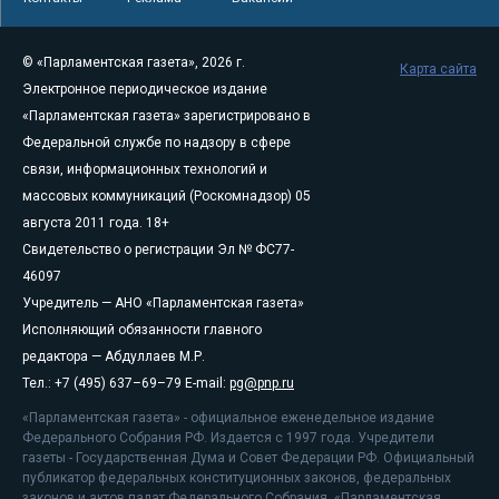
© «Парламентская газета», 2026 г.
Карта сайта
Электронное периодическое издание
«Парламентская газета» зарегистрировано в
Федеральной службе по надзору в сфере
связи, информационных технологий и
массовых коммуникаций (Роскомнадзор) 05
августа 2011 года. 18+
Свидетельство о регистрации Эл № ФС77-
46097
Учредитель — АНО «Парламентская газета»
Исполняющий обязанности главного
редактора — Абдуллаев М.Р.
Тел.: +7 (495) 637–69–79 E-mail:
pg@pnp.ru
«Парламентская газета» - официальное еженедельное издание
Федерального Собрания РФ. Издается с 1997 года. Учредители
газеты - Государственная Дума и Совет Федерации РФ. Официальный
публикатор федеральных конституционных законов, федеральных
законов и актов палат Федерального Собрания. «Парламентская