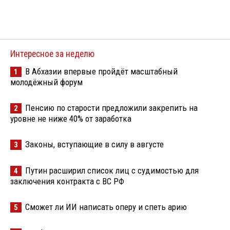
Интересное за неделю
В Абхазии впервые пройдёт масштабный
1
молодёжный форум
Пенсию по старости предложили закрепить на
2
уровне не ниже 40% от заработка
Законы, вступающие в силу в августе
3
Путин расширил список лиц с судимостью для
4
заключения контракта с ВС РФ
Сможет ли ИИ написать оперу и спеть арию
5