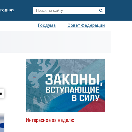
егодня»
Госдума
Совет Федерации
я
Авто
Недвижимость
Технологии
иза
Интересное за неделю