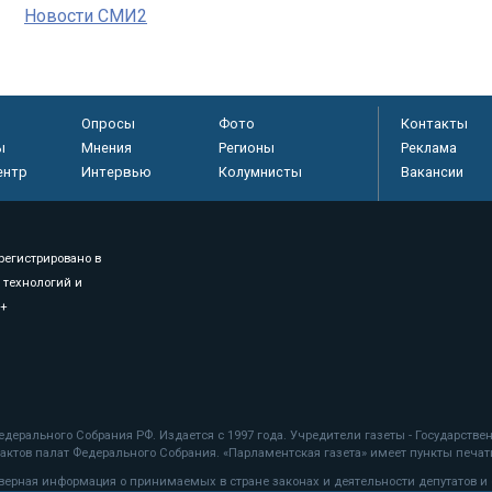
Новости СМИ2
Опросы
Фото
Контакты
ы
Мнения
Регионы
Реклама
ентр
Интервью
Колумнисты
Вакансии
регистрировано в
 технологий и
8+
.
дерального Собрания РФ. Издается с 1997 года. Учредители газеты - Государств
ктов палат Федерального Собрания. «Парламентская газета» имеет пункты печати
оверная информация о принимаемых в стране законах и деятельности депутатов и