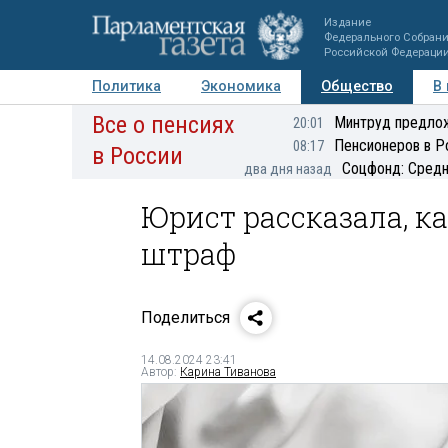
Издание
Федерального Собран
Российской Федераци
Политика
Экономика
Общество
В
Все о пенсиях
Фото
Авторы
Персоны
Мнения
Регионы
Минтруд предлож
20:01
Пенсионеров в Р
08:17
в России
Соцфонд: Средн
два дня назад
Юрист рассказала, к
штраф
Поделиться
14.08.2024 23:41
Автор:
Карина Тиванова