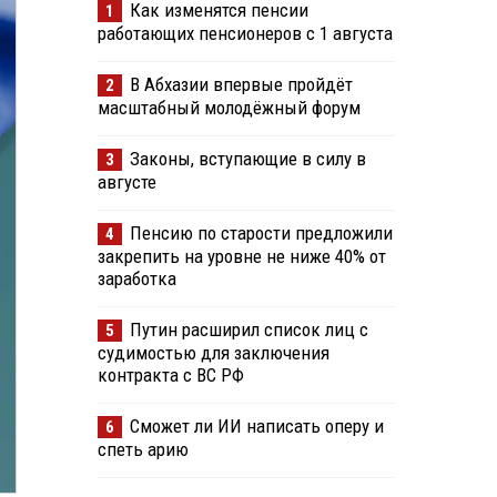
Как изменятся пенсии
1
работающих пенсионеров с 1 августа
В Абхазии впервые пройдёт
2
масштабный молодёжный форум
Законы, вступающие в силу в
3
августе
Пенсию по старости предложили
4
закрепить на уровне не ниже 40% от
заработка
Путин расширил список лиц с
5
судимостью для заключения
контракта с ВС РФ
Сможет ли ИИ написать оперу и
6
спеть арию