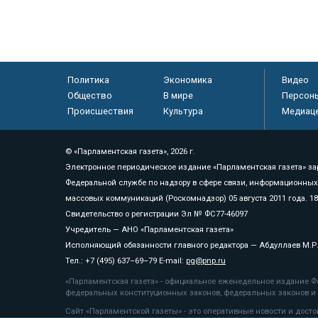
Политика
Экономика
Видео
Общество
В мире
Персон
Происшествия
Культура
Медиац
© «Парламентская газета», 2026 г.
Электронное периодическое издание «Парламентская газета» за
Федеральной службе по надзору в сфере связи, информационных
массовых коммуникаций (Роскомнадзор) 05 августа 2011 года. 1
Свидетельство о регистрации Эл № ФС77-46097
Учредитель — АНО «Парламентская газета»
Исполняющий обязанности главного редактора — Абдуллаев М.Р
Тел.: +7 (495) 637–69–79 E-mail:
pg@pnp.ru
«Парламентская газета» - официальное еженедельное издание Фе
федеральных конституционных законов, федеральных законов и а
Сайт «Парламентской газеты» - это оперативные новости и дост