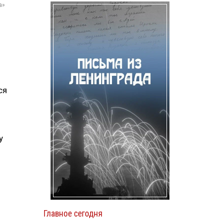
а»
ся
у
Главное сегодня