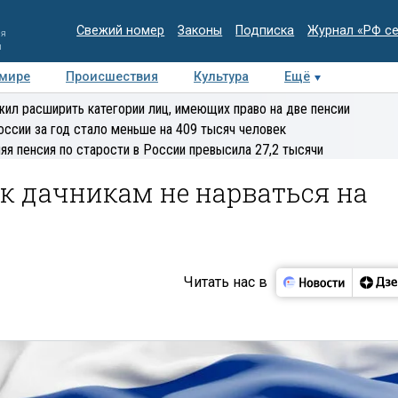
Свежий номер
Законы
Подписка
Журнал «РФ с
ия
и
 мире
Происшествия
Культура
Ещё
Медиацентр
Интервью
Колумнисты
Делова
ил расширить категории лиц, имеющих право на две пенсии
эксперт
оссии за год стало меньше на 409 тысяч человек
яя пенсия по старости в России превысила 27,2 тысячи
ак дачникам не нарваться на
Читать нас в