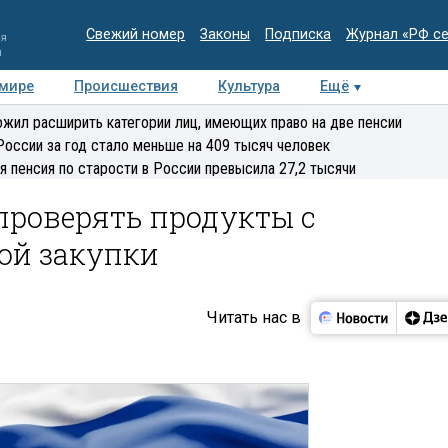
Свежий номер
Законы
Подписка
Журнал «РФ с
ия
и
 мире
Происшествия
Культура
Ещё
Медиацентр
Интервью
Колумнисты
Делова
жил расширить категории лиц, имеющих право на две пенсии
эксперт
России за год стало меньше на 409 тысяч человек
я пенсия по старости в России превысила 27,2 тысячи
проверять продукты с
ой закупки
Читать нас в