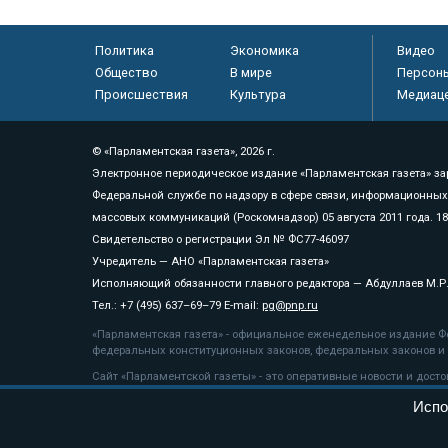
Политика
Экономика
Видео
Общество
В мире
Персон
Происшествия
Культура
Медиац
© «Парламентская газета», 2026 г.
Электронное периодическое издание «Парламентская газета» за
Федеральной службе по надзору в сфере связи, информационных
массовых коммуникаций (Роскомнадзор) 05 августа 2011 года. 1
Свидетельство о регистрации Эл № ФС77-46097
Учредитель — АНО «Парламентская газета»
Исполняющий обязанности главного редактора — Абдуллаев М.Р
Тел.: +7 (495) 637–69–79 E-mail:
pg@pnp.ru
«Парламентская газета» - официальное еженедельное издание Фе
федеральных конституционных законов, федеральных законов и а
Сайт «Парламентской газеты» - это оперативные новости и дост
«Парламентской газеты» активная ссылка на pnp.ru обязательна.
Испо
На информационном ресурсе применяются
рекомендательные т
Положение о защите персональных данных