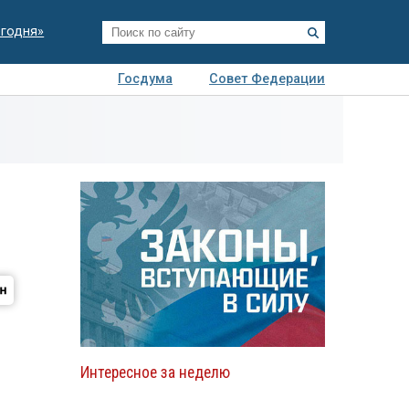
егодня»
Госдума
Совет Федерации
я
Авто
Недвижимость
Технологии
иза
Интересное за неделю