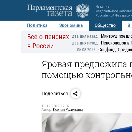
Издание
Федерального Собран
Российской Федераци
Политика
Экономика
Общество
В
Все о пенсиях
Фото
Авторы
Персоны
Мнения
Регионы
Минтруд предло
два дня назад
Пенсионеров в 
два дня назад
в России
Соцфонд: Средня
05.08.2026
Яровая предложила 
помощью контрольн
Поделиться
18.12.2017 12:02
Автор:
Ксения Редичкина