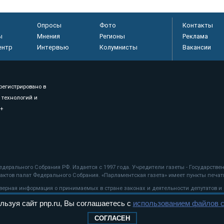
Опросы
Фото
Контакты
ы
Мнения
Регионы
Реклама
ентр
Интервью
Колумнисты
Вакансии
регистрировано в
 технологий и
8+
.
дерального Собрания РФ. Издается с 1997 года. Учредители газеты - Государств
ктов палат Федерального Собрания. «Парламентская газета» имеет пункты печати
оверная информация о принимаемых в стране законах и деятельности депутатов и
льзуя сайт pnp.ru, Вы соглашаетесь с
использованием файлов c
ехнологии
СОГЛАСЕН