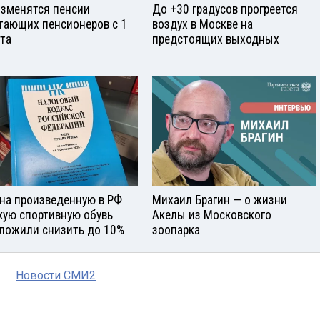
изменятся пенсии
До +30 градусов прогреется
тающих пенсионеров с 1
воздух в Москве на
ста
предстоящих выходных
на произведенную в РФ
Михаил Брагин — о жизни
кую спортивную обувь
Акелы из Московского
ложили снизить до 10%
зоопарка
Новости СМИ2