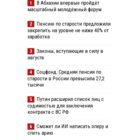
В Абхазии впервые пройдёт
1
масштабный молодёжный форум
Пенсию по старости предложили
2
закрепить на уровне не ниже 40% от
заработка
Законы, вступающие в силу в
3
августе
Соцфонд: Средняя пенсия по
4
старости в России превысила 27,2
тысячи
Путин расширил список лиц с
5
судимостью для заключения
контракта с ВС РФ
Сможет ли ИИ написать оперу и
6
спеть арию