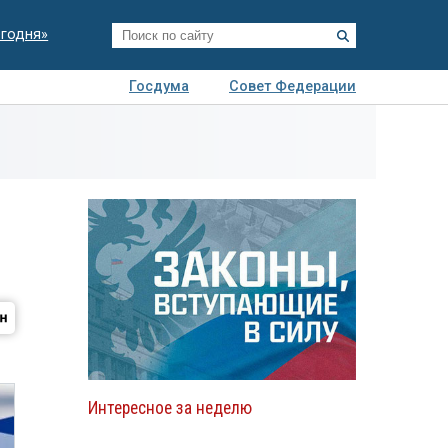
егодня»
Госдума
Совет Федерации
я
Авто
Недвижимость
Технологии
иза
Интересное за неделю