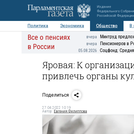
Издание
Федерального Собран
Российской Федераци
Политика
Экономика
Общество
В
Все о пенсиях
Фото
Авторы
Персоны
Мнения
Регионы
Минтруд предлож
вчера
Пенсионеров в Р
вчера
в России
Соцфонд: Средня
05.08.2026
Яровая: К организац
привлечь органы кул
Поделиться
27.04.2022 10:19
Автор:
Евгения Филиппова