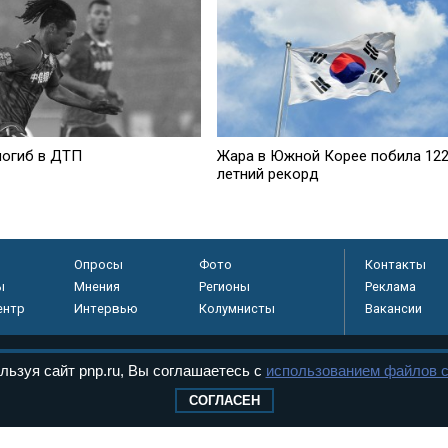
Жара в Южной Корее побила 122
погиб в ДТП
летний рекорд
Опросы
Фото
Контакты
ы
Мнения
Регионы
Реклама
ентр
Интервью
Колумнисты
Вакансии
льзуя сайт pnp.ru, Вы соглашаетесь с
использованием файлов c
регистрировано в
СОГЛАСЕН
 технологий и
8+