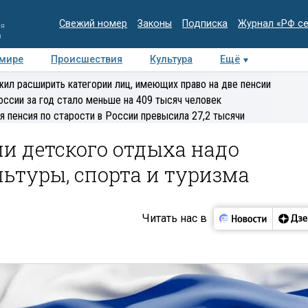
Свежий номер
Законы
Подписка
Журнал «РФ с
ия
и
 мире
Происшествия
Культура
Ещё
Медиацентр
Интервью
Колумнисты
Делова
ил расширить категории лиц, имеющих право на две пенсии
эксперт
оссии за год стало меньше на 409 тысяч человек
я пенсия по старости в России превысила 27,2 тысячи
ии детского отдыха надо
ьтуры, спорта и туризма
Читать нас в