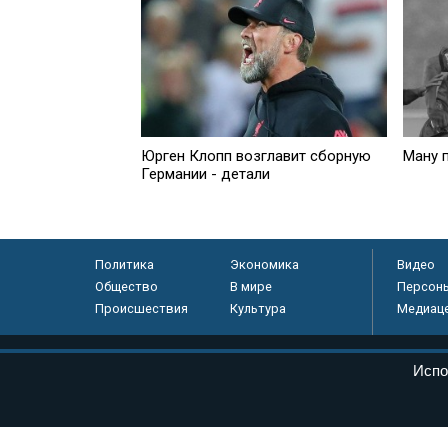
Юрген Клопп возглавит сборную
Ману 
Германии - детали
Политика
Экономика
Видео
Общество
В мире
Персон
Происшествия
Культура
Медиац
© «Парламентская газета», 2026 г.
Испо
Электронное периодическое издание «Парламентская газета» за
Федеральной службе по надзору в сфере связи, информационных
массовых коммуникаций (Роскомнадзор) 05 августа 2011 года. 1