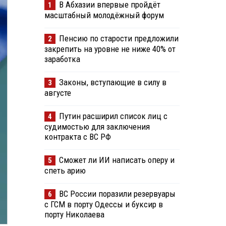
В Абхазии впервые пройдёт
1
масштабный молодёжный форум
Пенсию по старости предложили
2
закрепить на уровне не ниже 40% от
заработка
Законы, вступающие в силу в
3
августе
Путин расширил список лиц с
4
судимостью для заключения
контракта с ВС РФ
Сможет ли ИИ написать оперу и
5
спеть арию
ВС России поразили резервуары
6
с ГСМ в порту Одессы и буксир в
порту Николаева