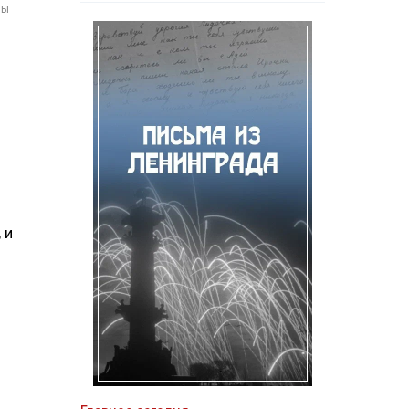
мы
 и